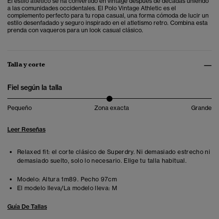
El estilo atlético se ha convertido en vintage después de décadas uniendo
a las comunidades occidentales. El
Polo Vintage Athletic es el
complemento perfecto para tu ropa casual,
una forma cómoda de lucir un
estilo desenfadado y seguro inspirado en el atletismo retro. Combina esta
prenda con vaqueros para un look casual clásico.
Talla y corte
Fiel según la talla
Pequeño
Zona exacta
Grande
Leer Reseñas
Relaxed fit: el corte clásico de Superdry. Ni demasiado estrecho ni
demasiado suelto, solo lo necesario. Elige tu talla habitual.
Modelo:
Altura 1m89. Pecho 97cm
El modelo lleva/La modelo lleva:
M
Guía De Tallas