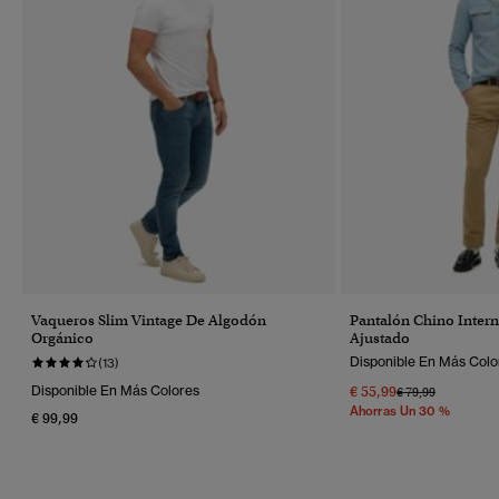
Vaqueros Slim Vintage De Algodón
Pantalón Chino Intern
Orgánico
Ajustado
Disponible En Más Colo
(13)
Disponible En Más Colores
€ 55,99
Precio Rebajado 
A
€ 79,99
Ahorras Un 30 %
€ 99,99