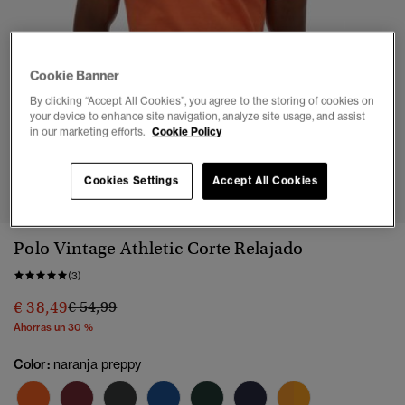
Cookie Banner
By clicking “Accept All Cookies”, you agree to the storing of cookies on
your device to enhance site navigation, analyze site usage, and assist
in our marketing efforts.
Cookie Policy
1
2
3
4
5
6
Cookies Settings
Accept All Cookies
Polo Vintage Athletic Corte Relajado
(3)
Precio rebajado de
a
€ 38,49
€ 54,99
Ahorras un 30 %
Color:
naranja preppy