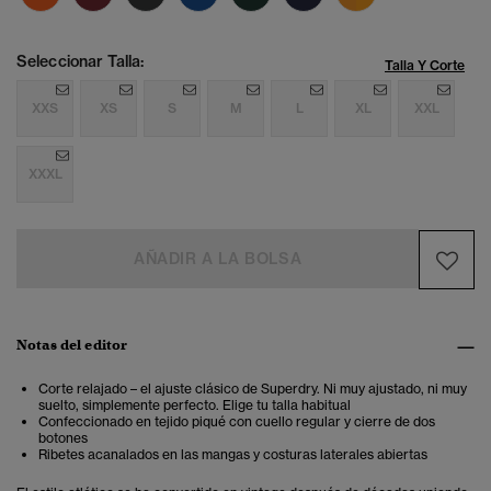
Seleccionar Talla:
Talla Y Corte
XXS
XS
S
M
L
XL
XXL
XXXL
AÑADIR A LA BOLSA
Notas del editor
Corte relajado – el ajuste clásico de Superdry. Ni muy ajustado, ni muy
suelto, simplemente perfecto. Elige tu talla habitual
Confeccionado en tejido piqué con cuello regular y cierre de dos
botones
Ribetes acanalados en las mangas y costuras laterales abiertas