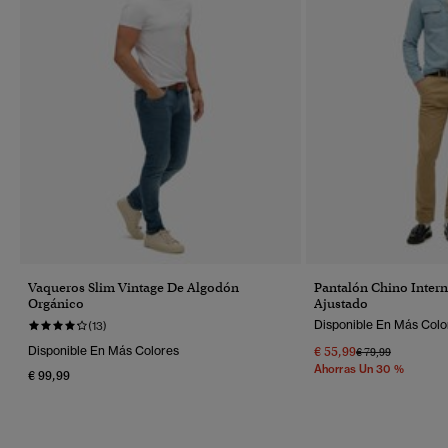
Vaqueros Slim Vintage De Algodón
Pantalón Chino Intern
Orgánico
Ajustado
Disponible En Más Colo
(13)
Disponible En Más Colores
€ 55,99
Precio Rebajado 
A
€ 79,99
Ahorras Un 30 %
€ 99,99