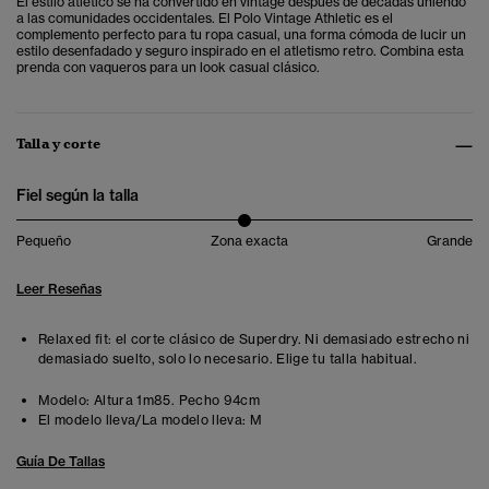
El estilo atlético se ha convertido en vintage después de décadas uniendo
a las comunidades occidentales. El
Polo Vintage Athletic es el
complemento perfecto para tu ropa casual,
una forma cómoda de lucir un
estilo desenfadado y seguro inspirado en el atletismo retro. Combina esta
prenda con vaqueros para un look casual clásico.
Talla y corte
Fiel según la talla
Pequeño
Zona exacta
Grande
Leer Reseñas
Relaxed fit: el corte clásico de Superdry. Ni demasiado estrecho ni
demasiado suelto, solo lo necesario. Elige tu talla habitual.
Modelo:
Altura 1m85. Pecho 94cm
El modelo lleva/La modelo lleva:
M
Guía De Tallas