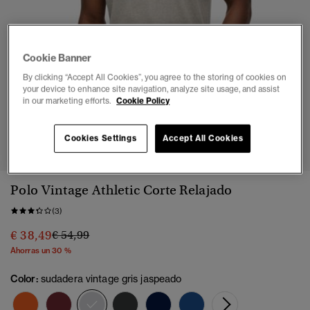
Cookie Banner
By clicking “Accept All Cookies”, you agree to the storing of cookies on
your device to enhance site navigation, analyze site usage, and assist
in our marketing efforts.
Cookie Policy
1
2
3
4
5
Cookies Settings
Accept All Cookies
Polo Vintage Athletic Corte Relajado
(3)
Precio rebajado de
a
€ 38,49
€ 54,99
Ahorras un 30 %
Color:
sudadera vintage gris jaspeado
seleccionado