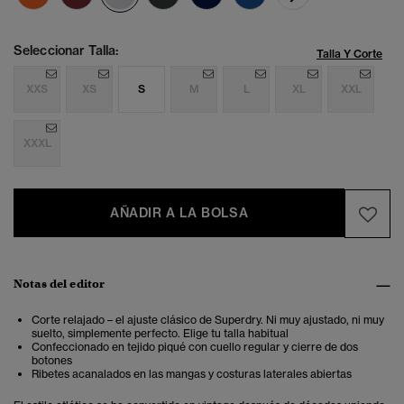
Seleccionar Talla:
Talla Y Corte
XXS
XS
S
M
L
XL
XXL
XXXL
AÑADIR A LA BOLSA
Notas del editor
Corte relajado – el ajuste clásico de Superdry. Ni muy ajustado, ni muy
suelto, simplemente perfecto. Elige tu talla habitual
Confeccionado en tejido piqué con cuello regular y cierre de dos
botones
Ribetes acanalados en las mangas y costuras laterales abiertas