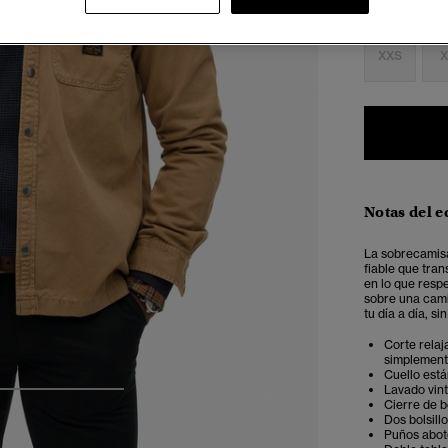
Seleccionar 
XXS
X
Notas del e
La sobrecamis
fiable que tran
en lo que respe
sobre una cami
tu día a día, si
Corte relaj
simplemente
Cuello est
Lavado vin
4
5
6
Cierre de 
Dos bolsill
Puños abo