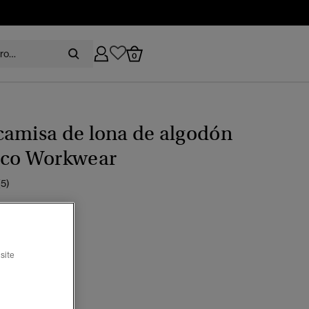
0
camisa de lona de algodón
ico Workwear
(5)
recio rebajado de
a
 99,99
%
n arenisca
site
seleccionado