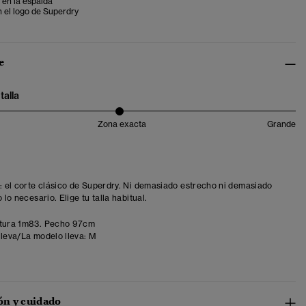
 en la espalda
n el logo de Superdry
e
talla
Zona exacta
Grande
t: el corte clásico de Superdry. Ni demasiado estrecho ni demasiado
o lo necesario. Elige tu talla habitual.
tura 1m83. Pecho 97cm
lleva/La modelo lleva:
M
n y cuidado