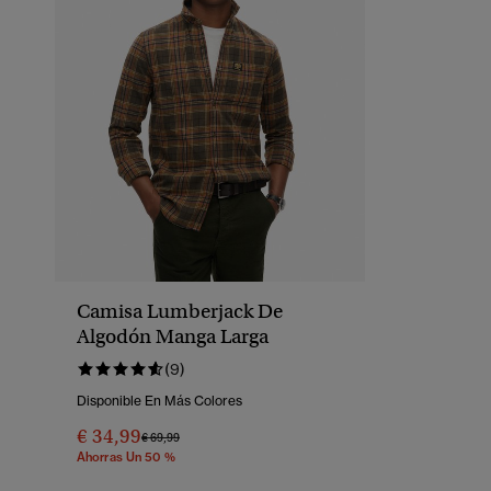
Camisa Lumberjack De
Algodón Manga Larga
(9)
Disponible En Más Colores
€ 34,99
Precio Rebajado De
A
€ 69,99
Ahorras Un 50 %