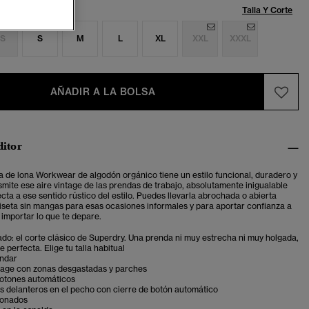
Talla:
Talla Y Corte
S
S
M
L
XL
XXL
XXXL
AÑADIR A LA BOLSA
ditor
a de lona Workwear
de algodón orgánico tiene un estilo funcional, duradero y
smite ese aire
vintage de las prendas de trabajo, absolutamente inigualable
cta a ese sentido rústico del estilo. Puedes llevarla abrochada o abierta
seta sin mangas para esas ocasiones informales y para aportar confianza a
n importar lo que te depare.
ado: el corte clásico de Superdry. Una prenda ni muy estrecha ni muy holgada,
 perfecta. Elige tu talla habitual
ándar
tage con zonas desgastadas y parches
botones automáticos
os delanteros en el pecho con cierre de botón automático
tonados