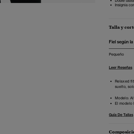
Doble tabla
Insignia co
Talla y cort
Fiel según la 
Pequeño
Leer Reseñas
Relaxed fi
suelto, sol
Modelo:
Al
El modelo 
Guía De Tallas
Composició