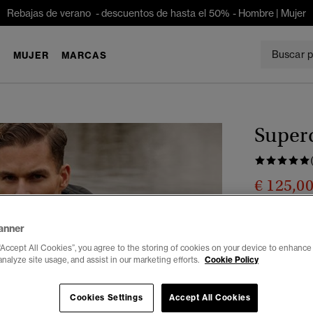
Rebajas de verano - descuentos de hasta el 50% -
Hombre
|
Mujer
E
MUJER
MARCAS
Super
€ 125,0
Ahorras un 31 
anner
Color:
negro
sele
“Accept All Cookies”, you agree to the storing of cookies on your device to enhance 
analyze site usage, and assist in our marketing efforts.
Cookie Policy
Seleccionar 
Cookies Settings
Accept All Cookies