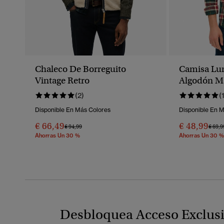
Chaleco De Borreguito
Camisa Lu
Vintage Retro
Algodón M
(2)
(
Disponible En Más Colores
Disponible En 
€ 66,49
€ 48,99
Precio Rebajado De
A
Preci
€ 94,99
€ 69,9
Ahorras Un 30 %
Ahorras Un 30 %
Desbloquea Acceso Exclus