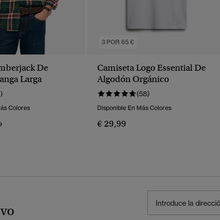
3 POR 65 €
mberjack De
Camiseta Logo Essential De
anga Larga
Algodón Orgánico
1)
(58)
Más Colores
Disponible En Más Colores
€ 29,99
o Rebajado De
A
9
ivo