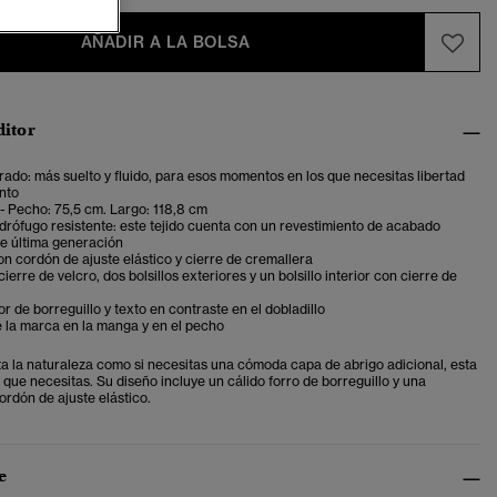
AÑADIR A LA BOLSA
ditor
ado: más suelto y fluido, para esos momentos en los que necesitas libertad
nto
 - Pecho: 75,5 cm. Largo: 118,8 cm
rófugo resistente: este tejido cuenta con un revestimiento de acabado
de última generación
 cordón de ajuste elástico y cierre de cremallera
ierre de velcro, dos bolsillos exteriores y un bolsillo interior con cierre de
or de borreguillo y texto en contraste en el dobladillo
e la marca en la manga y en el pecho
sta la naturaleza como si necesitas una cómoda capa de abrigo adicional, esta
o que necesitas. Su diseño incluye un cálido forro de borreguillo y una
rdón de ajuste elástico.
e