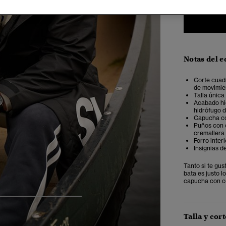
Notas del e
Corte cuadr
de movimie
Talla única
Acabado hid
hidrófugo 
Capucha con
Puños con c
cremallera
Forro interi
Insignias d
Tanto si te gu
bata es justo l
capucha con co
5
6
7
8
Talla y cort