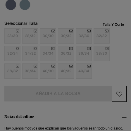
Seleccionar Talla:
Talla Y Corte
28/30
28/32
30/30
30/32
32/30
32/32
32/34
34/32
34/34
36/32
36/34
38/30
38/32
38/34
40/30
40/32
40/34
AÑADIR A LA BOLSA
Notas del editor
Hay buenos motivos que explican que los vaqueros sean todo un clásico.