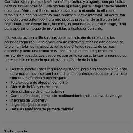
Caracterizados por su diseño versátil, práctico y elegante, son perfectos
para cualquier ocasión. Este modelo ajustado, parte integrante de nuestra
colección Merchant Store, no solo es un claro ejemplo de ello, sino
también la elección perfecta para realzar tu estilo informal. Su corte, tan
cómodo como auténtico, hará que puedas presumir de estilo con total
seguridad. Este diseño luce, además, un acabado de efecto vintage, ideal
para aportar un toque de profundidad a cualquier conjunto.
Los vaqueros con orillo se consideran un «diseño de oro» entre las
prendas vaqueras. La tela vaquera de estos vaqueros de alta calidad se
teje en un telar de lanzadera, por lo que el tejido resultante es más
estrecho y tiene una trama más apretada, lo que hace que sea más
resistente y pesado. Los vaqueros con orillo se caracterizan a menudo por
tener un hilo coloreado que atraviesa el borde de la tela.
Corte ajustado. Estos vaqueros ajustados, pero con espacio suficiente
para poder moverse con libertad, están confeccionados para lucir una
silueta tan cómoda como elegante.
Tela vaquera de algodón con orillo
Cierre de botón y cremallera
Diseño clásico de cinco bolsillos
Confección de bajo impacto medioambiental, efecto lavado vintage
Insignias de Superdry
Logos dibujados a mano
Detalles metálicos de primera calidad
Talla y corte