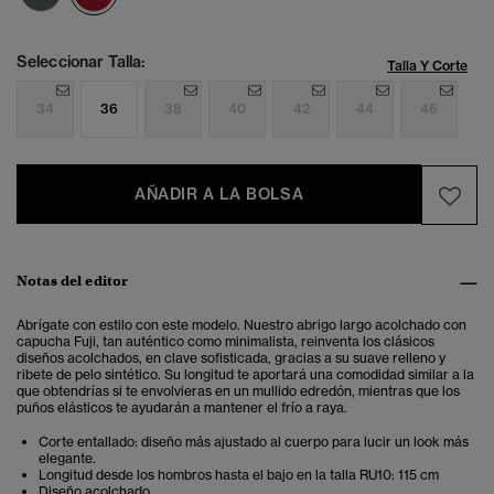
Seleccionar Talla:
Talla Y Corte
34
36
38
40
42
44
46
AÑADIR A LA BOLSA
Notas del editor
Abrígate con estilo con este modelo. Nuestro abrigo largo acolchado con
capucha Fuji, tan auténtico como minimalista, reinventa los clásicos
diseños acolchados, en clave sofisticada, gracias a su suave relleno y
ribete de pelo sintético. Su longitud te aportará una comodidad similar a la
que obtendrías si te envolvieras en un mullido edredón, mientras que los
puños elásticos te ayudarán a mantener el frío a raya.
Corte entallado: diseño más ajustado al cuerpo para lucir un look más
elegante .
Longitud desde los hombros hasta el bajo en la talla RU10: 115 cm
Diseño acolchado