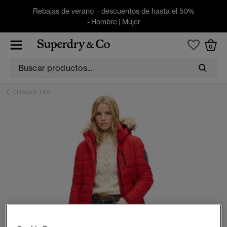
Rebajas de verano - descuentos de hasta el 50%
-
Hombre
|
Mujer
0
CHAQUETAS