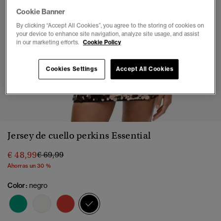
Cookie Banner
By clicking “Accept All Cookies”, you agree to the storing of cookies on
your device to enhance site navigation, analyze site usage, and assist
in our marketing efforts.
Cookie Policy
Cookies Settings
Accept All Cookies
1
2
3
4
5
6
Jersey de cuello perkins Essential
Precio rebajado de
a
€ 48,99
€ 69,99
Ahorras un 30 %
Color:
negro
seleccionado