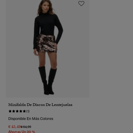
Minifalda De Discos De Lentejuelas
(1)
Disponible En Más Colores
€ 45,49
Precio Rebajado De
A
€ 64,99
Ahorras Un 30 %