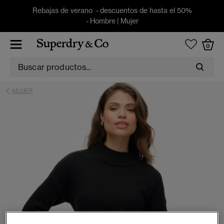
Rebajas de verano - descuentos de hasta el 50%
-
Hombre
|
Mujer
0
MUJER