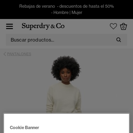
Rebajas de verano - descuentos de hasta el 50%
-
Hombre
|
Mujer
0
PANTALONES
Cookie Banner