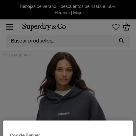
Rebajas de verano - descuentos de hasta el 50%
-
Hombre
|
Mujer
0
SUDADERAS
Cookie Banner