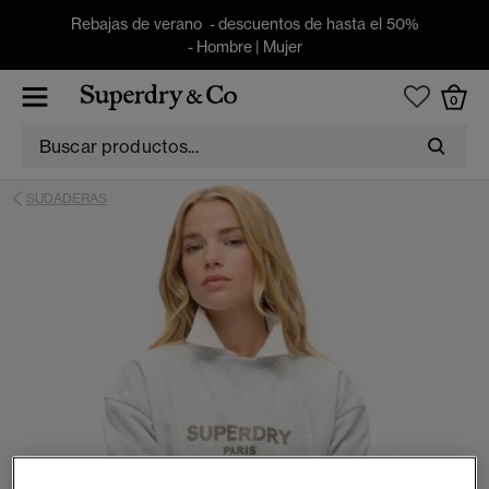
Rebajas de verano - descuentos de hasta el 50%
-
Hombre
|
Mujer
0
SUDADERAS