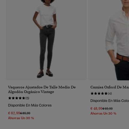
Vaqueros Ajustados De Talle Medio De
Camisa Oxford De Ma
Algodón Orgánico Vintage
(4)
(5)
Disponible En Más Colo
Disponible En Más Colores
€ 48,99
Precio Rebajado 
A
€ 69,99
€ 62,99
Precio Rebajado De
A
€ 89,99
Ahorras Un 30 %
Ahorras Un 30 %