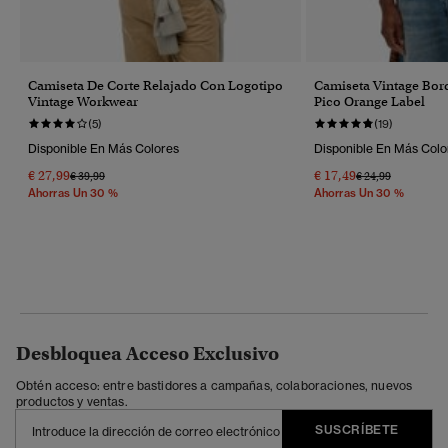
Camiseta De Corte Relajado Con Logotipo
Camiseta Vintage Bor
Vintage Workwear
Pico Orange Label
(5)
(19)
Disponible En Más Colores
Disponible En Más Colo
€ 27,99
€ 17,49
Precio Rebajado De
A
Precio Rebajado 
A
€ 39,99
€ 24,99
Ahorras Un 30 %
Ahorras Un 30 %
Desbloquea Acceso Exclusivo
Obtén acceso: entre bastidores a campañas, colaboraciones, nuevos
productos y ventas.
SUSCRÍBETE