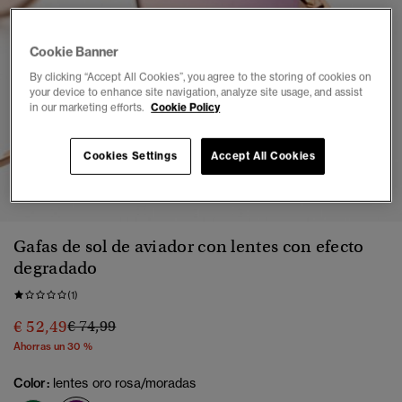
Cookie Banner
By clicking “Accept All Cookies”, you agree to the storing of cookies on
your device to enhance site navigation, analyze site usage, and assist
in our marketing efforts.
Cookie Policy
Cookies Settings
Accept All Cookies
1
2
3
4
5
6
7
Gafas de sol de aviador con lentes con efecto
degradado
(1)
Precio rebajado de
a
€ 52,49
€ 74,99
Ahorras un 30 %
Color:
lentes oro rosa/moradas