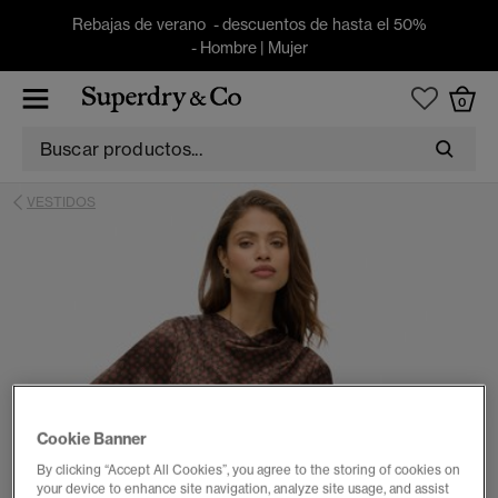
Rebajas de verano - descuentos de hasta el 50%
-
Hombre
|
Mujer
0
VESTIDOS
Cookie Banner
By clicking “Accept All Cookies”, you agree to the storing of cookies on
your device to enhance site navigation, analyze site usage, and assist