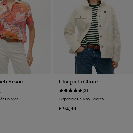
ch Resort
Chaqueta Chore
1)
(3)
Más Colores
Disponible En Más Colores
€ 94,99
o Rebajado De
A
9