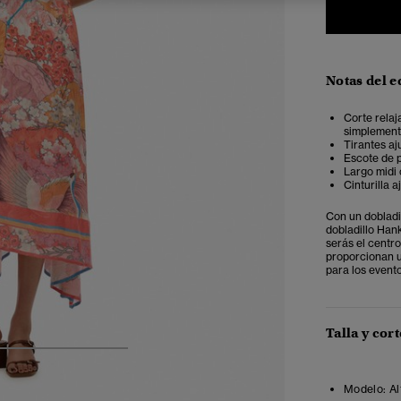
Notas del e
Corte relaj
simplemente
Tirantes aj
Escote de 
Largo midi 
Cinturilla a
Con un dobladil
dobladillo Han
serás el centro
proporcionan u
para los event
Talla y cort
4
5
6
7
Modelo:
Al