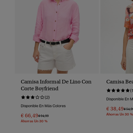
Camisa Informal De Lino Con
Camisa Bea
Corte Boyfriend
(
(2)
Disponible En 
Disponible En Más Colores
€ 38,49
Preci
€ 54,9
€ 66,49
Ahorras Un 30 %
Precio Rebajado De
A
€ 94,99
Ahorras Un 30 %