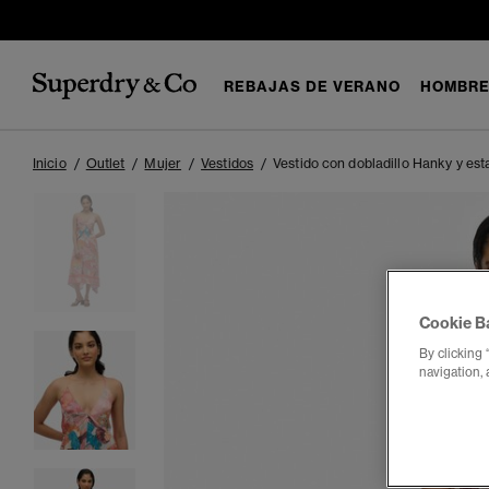
REBAJAS DE VERANO
HOMBR
Inicio
Outlet
Mujer
Vestidos
Vestido con dobladillo Hanky y es
Cookie B
By clicking 
navigation, 