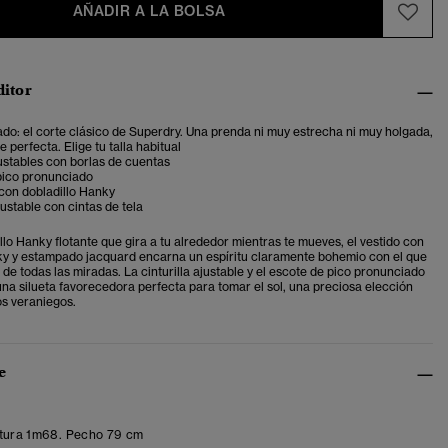
AÑADIR A LA BOLSA
ditor
ado: el corte clásico de Superdry. Una prenda ni muy estrecha ni muy holgada,
 perfecta. Elige tu talla habitual
ustables con borlas de cuentas
pico pronunciado
con dobladillo Hanky
justable con cintas de tela
lo Hanky flotante que gira a tu alrededor mientras te mueves, el vestido con
ky y estampado jacquard encarna un espíritu claramente bohemio con el que
 de todas las miradas. La cinturilla ajustable y el escote de pico pronunciado
na silueta favorecedora perfecta para tomar el sol, una preciosa elección
os veraniegos.
e
tura 1m68. Pecho 79 cm