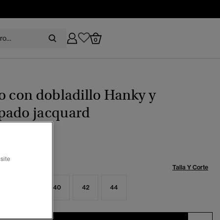
0
o con dobladillo Hanky y
pado jacquard
recio rebajado de
a
 99,99
%
site
Talla:
Talla Y Corte
6
38
40
42
44