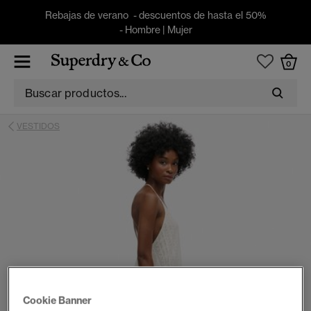
Rebajas de verano - descuentos de hasta el 50%
-
Hombre
|
Mujer
0
VESTIDOS
Cookie Banner