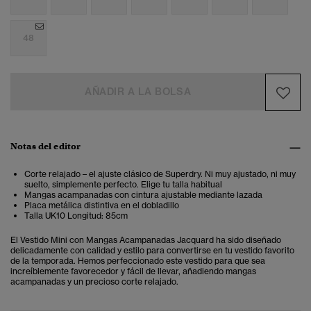
48
AÑADIR A LA BOLSA
Notas del editor
Corte relajado – el ajuste clásico de Superdry. Ni muy ajustado, ni muy
suelto, simplemente perfecto. Elige tu talla habitual
Mangas acampanadas con cintura ajustable mediante lazada
Placa metálica distintiva en el dobladillo
Talla UK10 Longitud: 85cm
El Vestido Mini con Mangas Acampanadas Jacquard ha sido diseñado
delicadamente con calidad y estilo para convertirse en tu vestido favorito
de la temporada. Hemos perfeccionado este vestido para que sea
increíblemente favorecedor y fácil de llevar, añadiendo mangas
acampanadas y un precioso corte relajado.