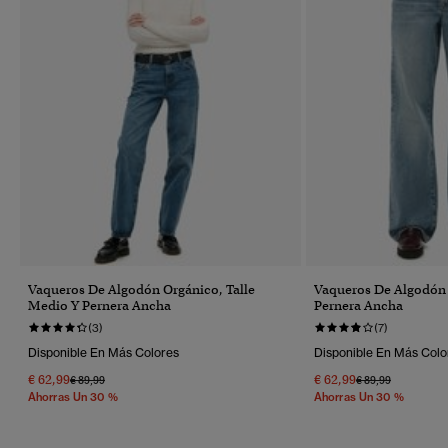
Vaqueros De Algodón Orgánico, Talle
Vaqueros De Algodón
Medio Y Pernera Ancha
Pernera Ancha
(3)
(7)
Disponible En Más Colores
Disponible En Más Colo
€ 62,99
€ 62,99
Precio Rebajado De
A
Precio Rebajado 
A
€ 89,99
€ 89,99
Ahorras Un 30 %
Ahorras Un 30 %