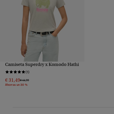
Camiseta Superdry x Komodo Hathi
VISTA RÁPIDA
(1)
€ 31,49
Precio rebajado de
a
€ 44,99
Ahorras un 30 %