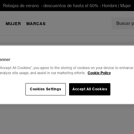
Rebajas de verano - descuentos de hasta el 50% -
Hombre
|
Mujer
E
MUJER
MARCAS
anner
“Accept All Cookies”, you agree to the storing of cookies on your device to enhance 
analyze site usage, and assist in our marketing efforts.
Cookie Policy
Cookies Settings
Accept All Cookies