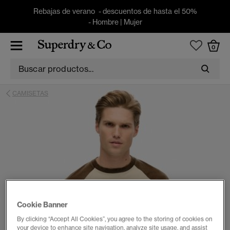
Rebajas de verano - descuentos de hasta el 50%
-
Hombre
|
Mujer
0
CAMISETAS
Cookie Banner
By clicking “Accept All Cookies”, you agree to the storing of cookies on
your device to enhance site navigation, analyze site usage, and assist