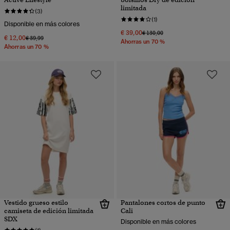
limitada
(3)
(1)
Disponible en más colores
€ 39,00
Precio rebajado de
a
€ 130,00
€ 12,00
Precio rebajado de
a
€ 39,99
Ahorras un 70 %
Ahorras un 70 %
Vestido grueso estilo
Pantalones cortos de punto
camiseta de edición limitada
Cali
SDX
Disponible en más colores