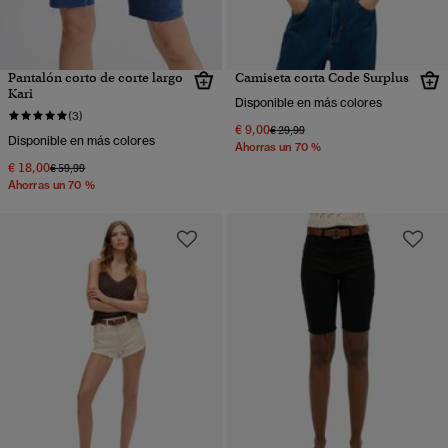
Pantalón corto de corte largo
Camiseta corta Code Surplus
Kari
Disponible en más colores
(3)
€ 9,00
Precio rebajado de
a
€ 29,99
Disponible en más colores
Ahorras un 70 %
€ 18,00
Precio rebajado de
a
€ 59,99
Ahorras un 70 %