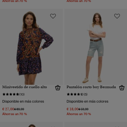
Ahorras un 70 %
Ahorras un 70 %
Minivestido de cuello alto
Pantalón corto boy Bermuda
(10)
(5)
Disponible en más colores
Disponible en más colores
€ 27,00
€ 18,00
Precio rebajado de
a
Precio rebajado de
a
€ 89,99
€ 59,99
Ahorras un 70 %
Ahorras un 70 %