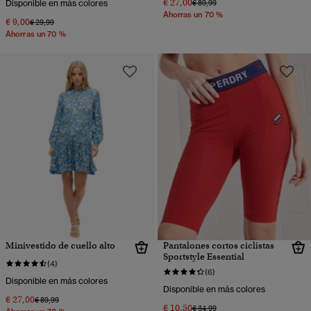
€ 27,00
Precio rebajado de
a
Disponible en más colores
€ 89,99
Ahorras un 70 %
€ 9,00
Precio rebajado de
a
€ 29,99
Ahorras un 70 %
Minivestido de cuello alto
Pantalones cortos ciclistas
Sportstyle Essential
(4)
(6)
Disponible en más colores
Disponible en más colores
€ 27,00
Precio rebajado de
a
€ 89,99
€ 10,50
Precio rebajado de
a
€ 34,99