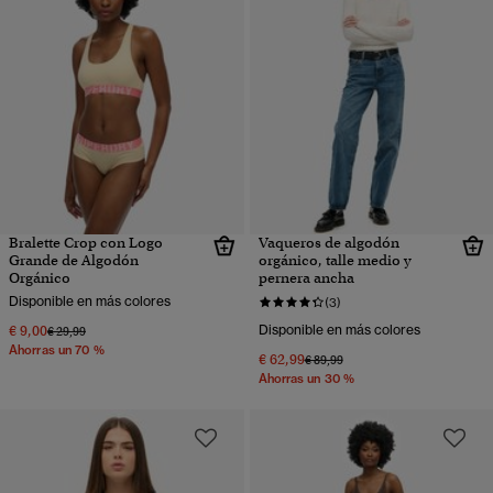
Bralette Crop con Logo
Vaqueros de algodón
Grande de Algodón
orgánico, talle medio y
Orgánico
pernera ancha
Disponible en más colores
(3)
€ 9,00
Disponible en más colores
Precio rebajado de
a
€ 29,99
Ahorras un 70 %
€ 62,99
Precio rebajado de
a
€ 89,99
Ahorras un 30 %