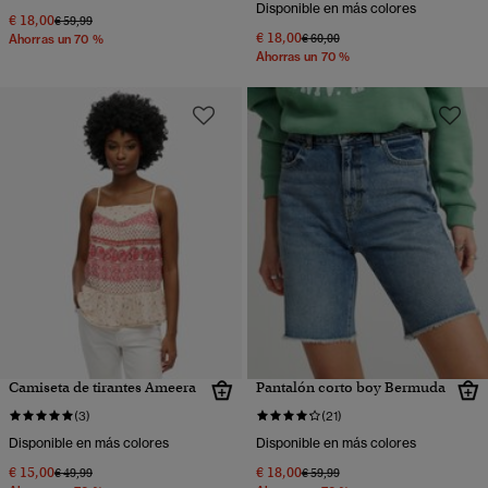
Disponible en más colores
€ 18,00
Precio rebajado de
a
€ 59,99
€ 18,00
Precio rebajado de
a
€ 60,00
Ahorras un 70 %
Ahorras un 70 %
Camiseta de tirantes Ameera
Pantalón corto boy Bermuda
(3)
(21)
Disponible en más colores
Disponible en más colores
€ 15,00
€ 18,00
Precio rebajado de
a
Precio rebajado de
a
€ 49,99
€ 59,99