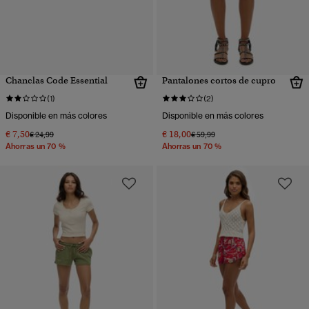
Chanclas Code Essential
Pantalones cortos de cupro
(1)
(2)
Disponible en más colores
Disponible en más colores
€ 7,50
€ 18,00
Precio rebajado de
a
Precio rebajado de
a
€ 24,99
€ 59,99
Ahorras un 70 %
Ahorras un 70 %