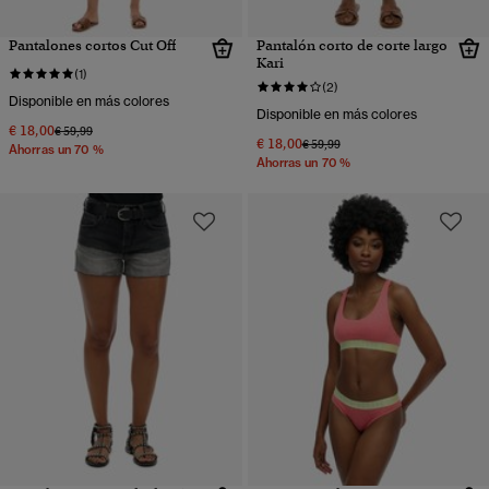
Pantalones cortos Cut Off
Pantalón corto de corte largo
Kari
(1)
(2)
Disponible en más colores
Disponible en más colores
€ 18,00
Precio rebajado de
a
€ 59,99
€ 18,00
Precio rebajado de
a
€ 59,99
Ahorras un 70 %
Ahorras un 70 %