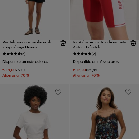
Pantalones cortos de estilo
Pantalones cortos de ciclista
«paperbag» Dessert
Active Lifestyle
(5)
(2)
Disponible en más colores
Disponible en más colores
€ 18,00
€ 12,00
Precio rebajado de
a
Precio rebajado de
a
€ 59,99
€ 39,99
Ahorras un 70 %
Ahorras un 70 %