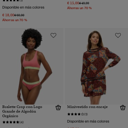
(1)
€ 15,00
Precio rebajado de
a
€ 49,99
Disponible en más colores
Ahorras un 70 %
€ 18,00
Precio rebajado de
a
€ 60,00
Ahorras un 70 %
Bralette Crop con Logo
Minivestido con encaje
Grande de Algodón
(1)
Orgánico
Disponible en más colores
(4)