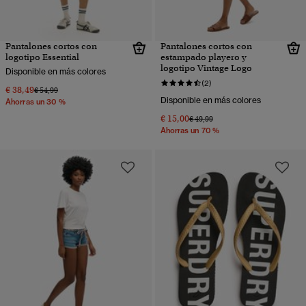
Pantalones cortos con
Pantalones cortos con
logotipo Essential
estampado playero y
logotipo Vintage Logo
Disponible en más colores
(2)
€ 38,49
Precio rebajado de
a
€ 54,99
Disponible en más colores
Ahorras un 30 %
€ 15,00
Precio rebajado de
a
€ 49,99
Ahorras un 70 %