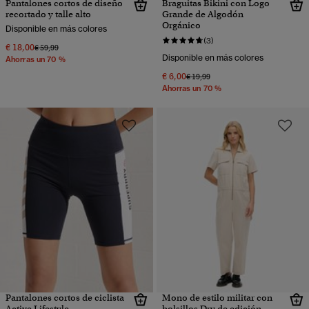
Pantalones cortos de diseño
Braguitas Bikini con Logo
recortado y talle alto
Grande de Algodón
Orgánico
Disponible en más colores
(3)
€ 18,00
Precio rebajado de
a
€ 59,99
Disponible en más colores
Ahorras un 70 %
€ 6,00
Precio rebajado de
a
€ 19,99
Ahorras un 70 %
Pantalones cortos de ciclista
Mono de estilo militar con
Active Lifestyle
bolsillos Dry de edición