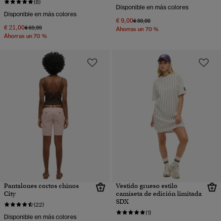
(8)
Disponible en más colores
Disponible en más colores
€ 9,00
Precio rebajado de
a
€ 30,00
€ 21,00
Precio rebajado de
a
€ 69,99
Ahorras un 70 %
Ahorras un 70 %
Pantalones cortos chinos
Vestido grueso estilo
City
camiseta de edición limitada
SDX
(22)
(1)
Disponible en más colores