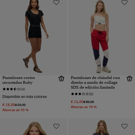
Pantalones cortos
Pantalones de chándal con
recortados Ruby
diseño a modo de collage
SDX de edición limitada
(4)
(2)
Disponible en más colores
€ 24,00
Precio rebajado de
a
€ 80,00
€ 18,00
Precio rebajado de
a
€ 59,99
Ahorras un 70 %
Ahorras un 70 %