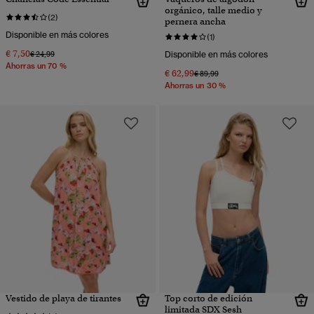
orgánico, talle medio y
(2)
pernera ancha
Disponible en más colores
(1)
€ 7,50
Precio rebajado de
a
€ 24,99
Disponible en más colores
Ahorras un 70 %
€ 62,99
Precio rebajado de
a
€ 89,99
Ahorras un 30 %
Vestido de playa de tirantes
Top corto de edición
limitada SDX Sesh