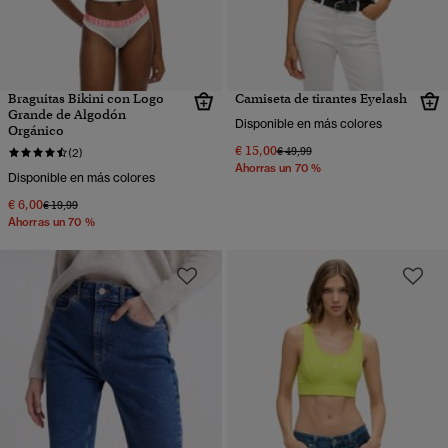
Braguitas Bikini con Logo
Camiseta de tirantes Eyelash
Grande de Algodón
Disponible en más colores
Orgánico
€ 15,00
Precio rebajado de
a
€ 49,99
(2)
Ahorras un 70 %
Disponible en más colores
€ 6,00
Precio rebajado de
a
€ 19,99
Ahorras un 70 %