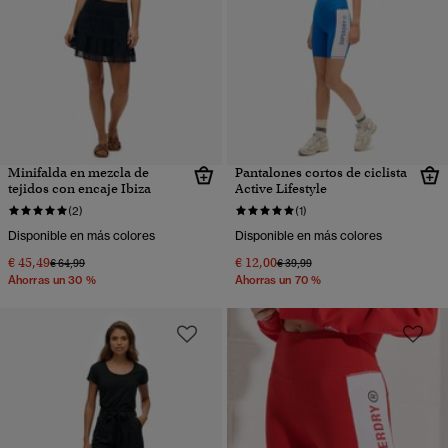
Minifalda en mezcla de
Pantalones cortos de ciclista
tejidos con encaje Ibiza
Active Lifestyle
(2)
(1)
Disponible en más colores
Disponible en más colores
€ 45,49
€ 12,00
Precio rebajado de
a
Precio rebajado de
a
€ 64,99
€ 39,99
Ahorras un 30 %
Ahorras un 70 %