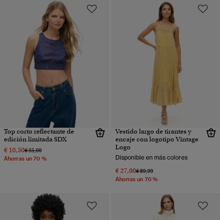
Top corto reflectante de
Vestido largo de tirantes y
edición limitada SDX
encaje con logotipo Vintage
Logo
€ 10,50
Precio rebajado de
a
€ 35,00
Disponible en más colores
Ahorras un 70 %
€ 27,00
Precio rebajado de
a
€ 89,99
Ahorras un 70 %