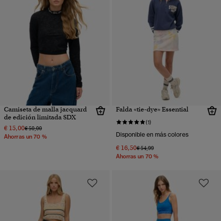
Camiseta de malla jacquard
Falda «tie-dye» Essential
de edición limitada SDX
(1)
€ 15,00
Precio rebajado de
a
€ 50,00
Disponible en más colores
Ahorras un 70 %
€ 16,50
Precio rebajado de
a
€ 54,99
Ahorras un 70 %