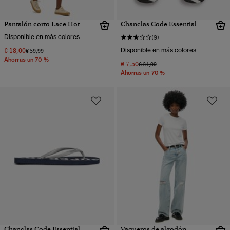
Pantalón corto Lace Hot
Chanclas Code Essential
Disponible en más colores
(9)
€ 18,00
Disponible en más colores
Precio rebajado de
a
€ 59,99
Ahorras un 70 %
€ 7,50
Precio rebajado de
a
€ 24,99
Ahorras un 70 %
Chanclas Code Essential
Vaqueros de algodón