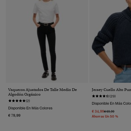
Vaqueros Ajustados De Talle Medio De
Jersey Cuello Alto Pu
Algodón Orgánico
(29)
(2)
Disponible En Más Colo
Disponible En Más Colores
€ 34,99
Precio Rebajado 
A
€ 69,99
€ 79,99
Ahorras Un 50 %