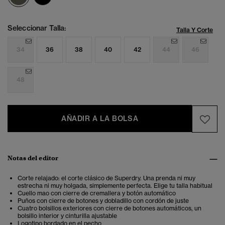
Seleccionar Talla:
Talla Y Corte
34
36
38
40
42
44
46
48
AÑADIR A LA BOLSA
Notas del editor
Corte relajado: el corte clásico de Superdry. Una prenda ni muy
estrecha ni muy holgada, simplemente perfecta. Elige tu talla habitual
Cuello mao con cierre de cremallera y botón automático
Puños con cierre de botones y dobladillo con cordón de juste
Cuatro bolsillos exteriores con cierre de botones automáticos, un
bolsillo interior y cinturilla ajustable
Logotipo bordado en el pecho