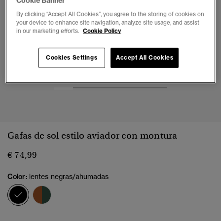
Cookie Banner
By clicking “Accept All Cookies”, you agree to the storing of cookies on
your device to enhance site navigation, analyze site usage, and assist
in our marketing efforts.
Cookie Policy
Cookies Settings
Accept All Cookies
1
2
3
4
5
6
Gafas de sol estilo aviador con montura
€ 74,99
Color:
lentes negras/ahumadas
seleccionado