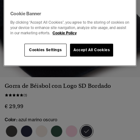
Cookie Banner
By clicking “Accept All Cookies”, you agree to the storing of cookies on
your device to enhance site navigation, analyze site usage, and assist
in our marketing efforts.
Cookie Policy
Cookies Settings
Accept All Cookies
1
2
3
4
5
Gorra de Béisbol con Logo SD Bordado
(1)
€ 29,99
Color:
azul marino oscuro
seleccionado