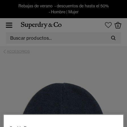
Rebajas de verano - descuentos de hasta el 50%
-
Hombre
|
Mujer
0
ACCESORIOS