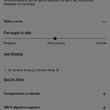
cinturilla elástica, son la opción ideal para el día a día, ofreciendo
fiabilidad con facilidad.
Talla y corte
Fiel según la talla
Pequeño
Zona exacta
Grande
Leer Reseñas
El modelo lleva/La modelo lleva:
M
Guía De Tallas
Composición y cuidado
100 % algodón orgánico