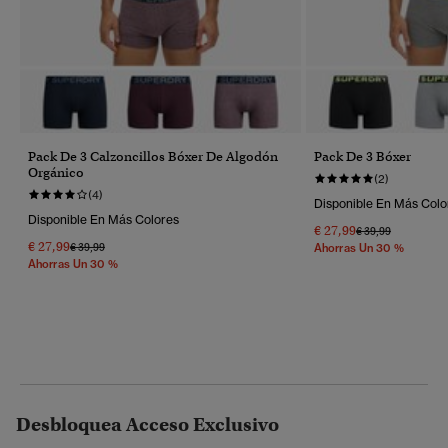
Pack De 3 Calzoncillos Bóxer De Algodón
Pack De 3 Bóxer
Orgánico
(2)
(4)
Disponible En Más Colo
Disponible En Más Colores
€ 27,99
Precio Rebajado 
A
€ 39,99
€ 27,99
Precio Rebajado De
A
€ 39,99
Ahorras Un 30 %
Ahorras Un 30 %
Desbloquea Acceso Exclusivo