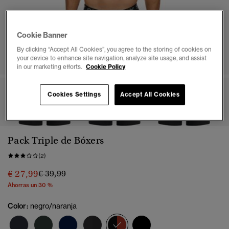
Cookie Banner
By clicking “Accept All Cookies”, you agree to the storing of cookies on
your device to enhance site navigation, analyze site usage, and assist
in our marketing efforts.
Cookie Policy
Cookies Settings
Accept All Cookies
1
2
3
4
5
6
7
8
Pack Triple de Bóxers
(2)
Precio rebajado de
a
€ 27,99
€ 39,99
Ahorras un 30 %
Color:
negro/naranja
seleccionado