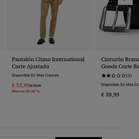
Pantalón Chino International
Cinturón Bran
Corte Ajustado
Goods Corte R
Disponible En Más Colores
(3)
€ 55,99
Disponible En Más Co
Precio Rebajado De
A
€ 79,99
Ahorras Un 30 %
€ 39,99