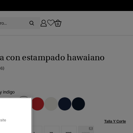
0
a con estampado hawaiano
(6)
y indigo
seleccionado
Talla:
site
Talla Y Corte