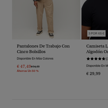
3 POR 65 €
Pantalones De Trabajo Con
Camiseta L
Cinco Bolsillos
Algodón O
Disponible En Más Colores
(
€ 47,49
Disponible En 
Precio Rebajado De
A
€ 94,99
Ahorras Un 50 %
€ 29,99