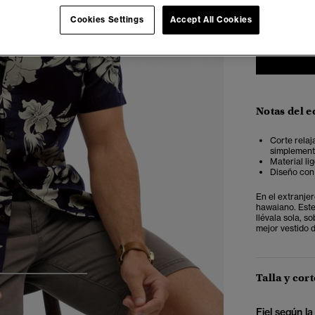
XS
Cookies Settings
Accept All Cookies
Notas del e
Corte relaj
simplemente
Material li
Diseño con 
En el extranje
hawaiano. Este
llévala sola, s
mejor vestido 
Talla y cort
4
5
6
Fiel según la 