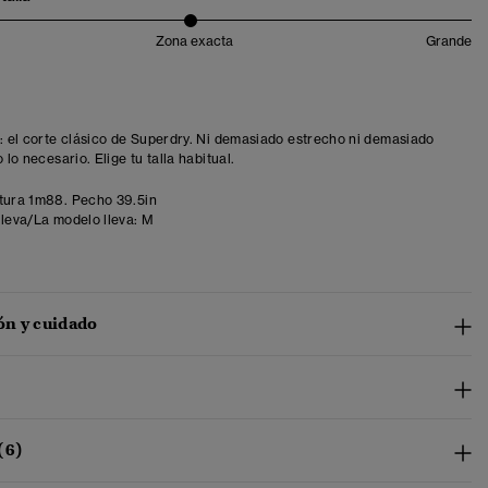
Zona exacta
Grande
t: el corte clásico de Superdry. Ni demasiado estrecho ni demasiado
o lo necesario. Elige tu talla habitual.
tura 1m88. Pecho 39.5in
lleva/La modelo lleva:
M
n y cuidado
(6)