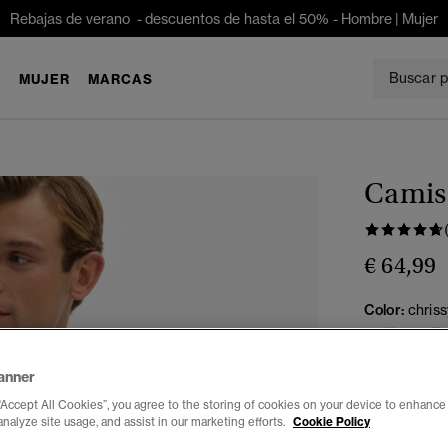
Rebajas de verano - descuentos de hasta el 50% -
Hombre
|
Mujer
E
MUJER
MARCAS
Camis
€ 64,99
Color:
chriss
anner
Seleccionar 
“Accept All Cookies”, you agree to the storing of cookies on your device to enhance 
analyze site usage, and assist in our marketing efforts.
Cookie Policy