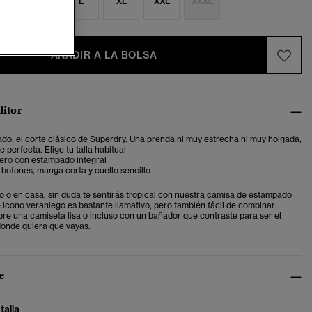
S
M
L
XL
XXL
XXXL
AÑADIR A LA BOLSA
ditor
ado: el corte clásico de Superdry. Una prenda ni muy estrecha ni muy holgada,
 perfecta. Elige tu talla habitual
gero con estampado integral
botones, manga corta y cuello sencillo
ro o en casa, sin duda te sentirás tropical con nuestra camisa de estampado
 icono veraniego es bastante llamativo, pero también fácil de combinar:
obre una camiseta lisa o incluso con un bañador que contraste para ser el
donde quiera que vayas.
e
talla