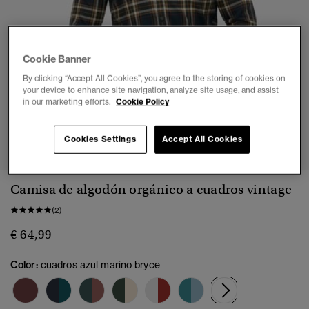
Cookie Banner
By clicking “Accept All Cookies”, you agree to the storing of cookies on
your device to enhance site navigation, analyze site usage, and assist
in our marketing efforts.
Cookie Policy
1
2
3
4
5
6
Cookies Settings
Accept All Cookies
Camisa de algodón orgánico a cuadros vintage
(2)
€ 64,99
Color:
cuadros azul marino bryce
seleccionad