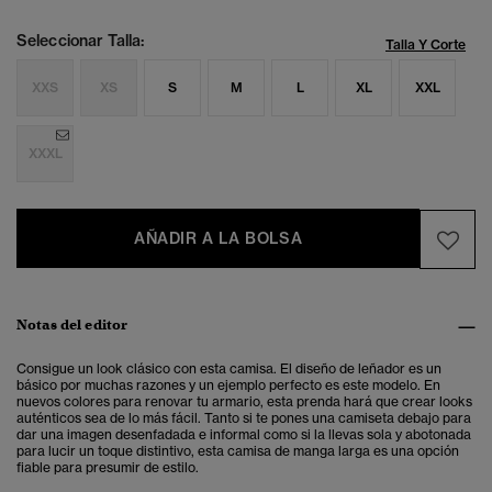
Seleccionar Talla:
Talla Y Corte
XXS
XS
S
M
L
XL
XXL
XXXL
AÑADIR A LA BOLSA
Notas del editor
Consigue un look clásico con esta camisa. El diseño de leñador es un
básico por muchas razones y un ejemplo perfecto es este modelo. En
nuevos colores para renovar tu armario, esta prenda hará que crear looks
auténticos sea de lo más fácil. Tanto si te pones una camiseta debajo para
dar una imagen desenfadada e informal como si la llevas sola y abotonada
para lucir un toque distintivo, esta camisa de manga larga es una opción
fiable para presumir de estilo.