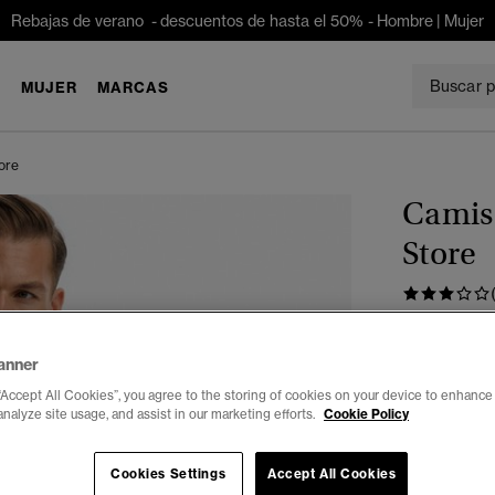
Rebajas de verano - descuentos de hasta el 50% -
Hombre
|
Mujer
E
MUJER
MARCAS
ore
Camis
Store
€ 74,99
anner
Color:
cuadr
“Accept All Cookies”, you agree to the storing of cookies on your device to enhance 
analyze site usage, and assist in our marketing efforts.
Cookie Policy
Cookies Settings
Accept All Cookies
Seleccionar 