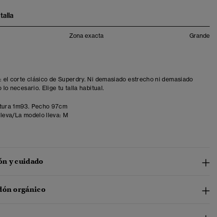
talla
Zona exacta
Grande
t: el corte clásico de Superdry. Ni demasiado estrecho ni demasiado
o lo necesario. Elige tu talla habitual.
tura 1m93. Pecho 97cm
lleva/La modelo lleva:
M
n y cuidado
dón orgánico