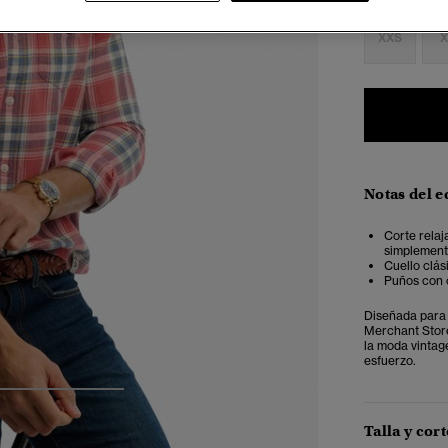
XXS
X
Notas del e
Corte relaj
simplemente
Cuello clás
Puños con c
Diseñada para 
Merchant Store
la moda vintag
esfuerzo.
4
5
6
Talla y cort