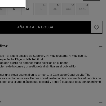
S
S
M
L
XL
XXL
XXXL
AÑADIR A LA BOLSA
ditor
ado – el ajuste clásico de Superdry. Ni muy ajustado, ni muy suelto,
 perfecto. Elige tu talla habitual
ico con cierre de botones y dos bolsillos en el pecho
ierre de botones y una etiqueta distintiva en el dobladillo
ser una pieza esencial en tu armario, la Camisa de Cuadros Lite The
 es exactamente eso. Hemos creado esta camisa con fuertes influencias de
e, con una silueta clásica que elevará y afinará cualquier look con un mínimo
e