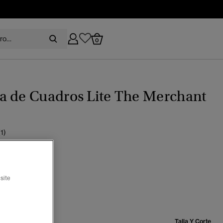
0
a de Cuadros Lite The Merchant
(1)
os rosa lavado
site
seleccionado
Talla:
Talla Y Corte