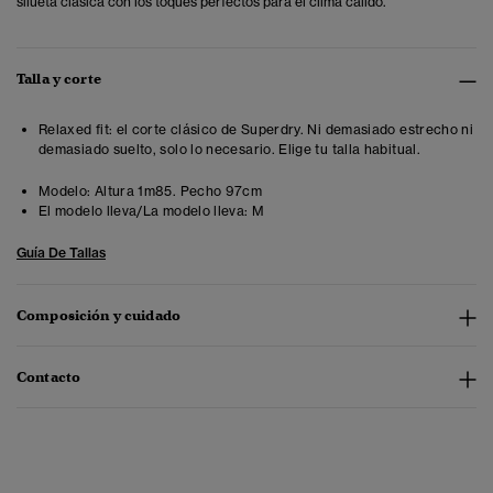
silueta clásica con los toques perfectos para el clima cálido.
Talla y corte
Relaxed fit: el corte clásico de Superdry. Ni demasiado estrecho ni
demasiado suelto, solo lo necesario. Elige tu talla habitual.
Modelo:
Altura 1m85. Pecho 97cm
El modelo lleva/La modelo lleva:
M
Guía De Tallas
Composición y cuidado
Contacto