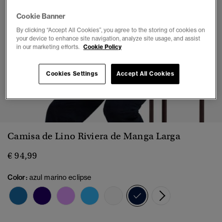
Cookie Banner
By clicking “Accept All Cookies”, you agree to the storing of cookies on
your device to enhance site navigation, analyze site usage, and assist
in our marketing efforts.
Cookie Policy
Cookies Settings
Accept All Cookies
1
2
3
4
Camisa de Lino Riviera de Manga Larga
€ 94,99
Color:
azul marino eclipse
seleccionado