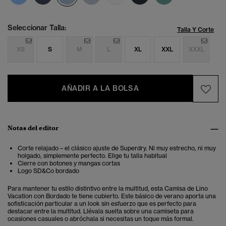
Seleccionar Talla:
Talla Y Corte
XS
S
M
L
XL
XXL
XXXL
AÑADIR A LA BOLSA
Notas del editor
Corte relajado – el clásico ajuste de Superdry. Ni muy estrecho, ni muy
holgado, simplemente perfecto. Elige tu talla habitual
Cierre con botones y mangas cortas
Logo SD&Co bordado
Para mantener tu estilo distintivo entre la multitud, esta
Camisa de Lino
Vacation con Bordado
te tiene cubierto. Este básico de verano aporta una
sofisticación particular a un look sin esfuerzo que es perfecto para
destacar entre la multitud. Llévala suelta sobre una camiseta para
ocasiones casuales o abróchala si necesitas un toque más formal.