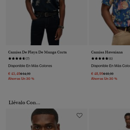
Camisa De Playa De Manga Corta
Camisa Hawaiana
(7)
(6)
Disponible En Más Colores
Disponible En Más Colo
€ 45,49
€ 48,99
Precio Rebajado De
A
Precio Rebajado 
A
€ 64,99
€ 69,99
Ahorras Un 30 %
Ahorras Un 30 %
Llévalo Con...