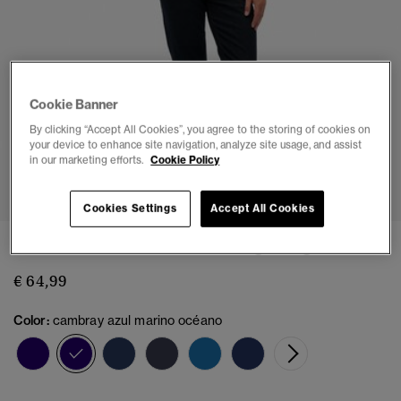
Cookie Banner
By clicking “Accept All Cookies”, you agree to the storing of cookies on
your device to enhance site navigation, analyze site usage, and assist
in our marketing efforts.
Cookie Policy
1
2
3
4
5
Cookies Settings
Accept All Cookies
Camisa Oxford Clásica de Manga Larga
€ 64,99
Color:
cambray azul marino océano
seleccionado