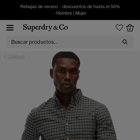
Rebajas de verano - descuentos de hasta el 50%
-
Hombre
|
Mujer
0
CAMISAS