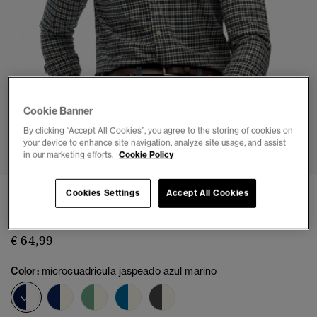
Cookie Banner
By clicking “Accept All Cookies”, you agree to the storing of cookies on
1
2
3
4
5
6
your device to enhance site navigation, analyze site usage, and assist
in our marketing efforts.
Cookie Policy
Camisa Oxford de Cuadros Premium
Cookies Settings
Accept All Cookies
(1)
€ 64,99
Color:
microcuadrícula jaspeado azul marino
seleccionado