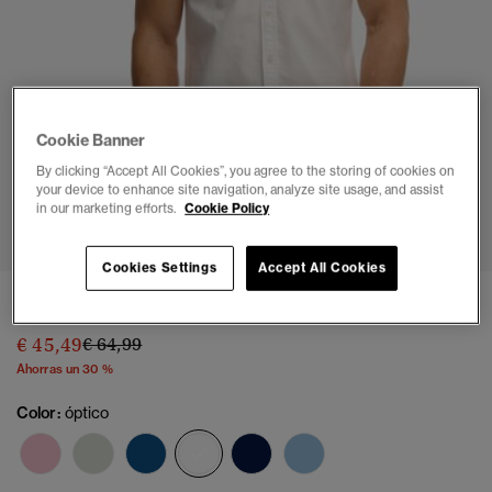
Cookie Banner
By clicking “Accept All Cookies”, you agree to the storing of cookies on
your device to enhance site navigation, analyze site usage, and assist
1
2
3
4
5
in our marketing efforts.
Cookie Policy
Cookies Settings
Accept All Cookies
Camisa Oxford de Manga Corta Corte Regular
Precio rebajado de
a
€ 45,49
€ 64,99
Ahorras un 30 %
Color:
óptico
seleccionado