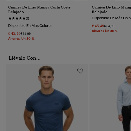
Camisa De Lino Manga Corta Corte
Camisa De Lino Manga
Relajado
Relajado
Disponible En Más Colo
(1)
Disponible En Más Colores
€ 45,49
Precio Rebajado 
A
€ 64,99
Ahorras Un 30 %
€ 45,49
Precio Rebajado De
A
€ 64,99
Ahorras Un 30 %
Llévalo Con...