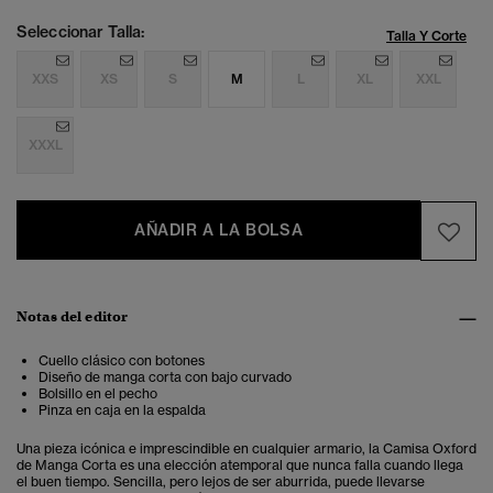
Seleccionar Talla:
Talla Y Corte
XXS
XS
S
M
L
XL
XXL
XXXL
AÑADIR A LA BOLSA
Notas del editor
Cuello clásico con botones
Diseño de manga corta con bajo curvado
Bolsillo en el pecho
Pinza en caja en la espalda
Una pieza icónica e imprescindible en cualquier armario, la Camisa Oxford
de Manga Corta es una elección atemporal que nunca falla cuando llega
el buen tiempo. Sencilla, pero lejos de ser aburrida, puede llevarse