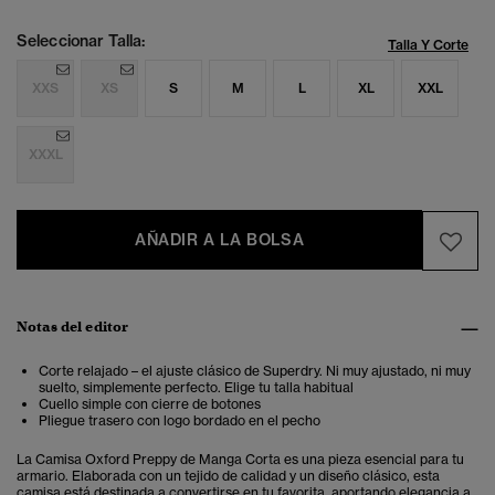
Seleccionar Talla:
Talla Y Corte
XXS
XS
S
M
L
XL
XXL
XXXL
AÑADIR A LA BOLSA
Notas del editor
Corte relajado – el ajuste clásico de Superdry. Ni muy ajustado, ni muy
suelto, simplemente perfecto. Elige tu talla habitual
Cuello simple con cierre de botones
Pliegue trasero con logo bordado en el pecho
La Camisa Oxford Preppy de Manga Corta es una pieza esencial para tu
armario. Elaborada con un tejido de calidad y un diseño clásico, esta
camisa está destinada a convertirse en tu favorita, aportando elegancia a