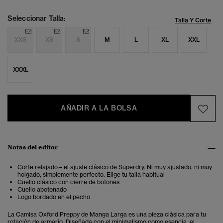
Seleccionar Talla:
Talla Y Corte
XXS
XS
S
M
L
XL
XXL
XXXL
AÑADIR A LA BOLSA
Notas del editor
Corte relajado – el ajuste clásico de Superdry. Ni muy ajustado, ni muy
holgado, simplemente perfecto. Elige tu talla habitual
Cuello clásico con cierre de botones
Cuello abotonado
Logo bordado en el pecho
La Camisa Oxford Preppy de Manga Larga es una pieza clásica para tu
rotación de armario. Diseñada con el minimalismo como esencia, el