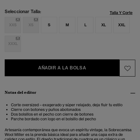
Seleccionar Talla:
Talla Y Corte
XXS
XS
S
M
L
XL
XXL
XXXL
AÑADIR A LA BOLSA
Notas del editor
Corte oversized – exagerado y súper relajado, deja fluir tu estilo
Cierre con botones y puños abotonados
Dos bolsillos en el pecho con cierre de botones
Parche bordado con logo en el bolsillo del pecho
Artesanía contemporánea que evoca un espíritu vintage, la Sobrecamisa
Wool Miller es la prenda básica ideal para añadir una capa extra de
calidez con estilo.
El diseño tradicional de cuadros es un clásico y un