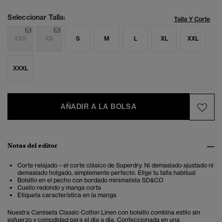
Seleccionar Talla:
Talla Y Corte
XXS
XS
S
M
L
XL
XXL
XXXL
AÑADIR A LA BOLSA
Notas del editor
Corte relajado – el corte clásico de Superdry. Ni demasiado ajustado ni
demasiado holgado, simplemente perfecto. Elige tu talla habitual
Bolsillo en el pecho con bordado minimalista SD&CO
Cuello redondo y manga corta
Etiqueta característica en la manga
Nuestra Camiseta Classic Cotton Linen con bolsillo combina estilo sin
esfuerzo y comodidad para el día a día. Confeccionada en una