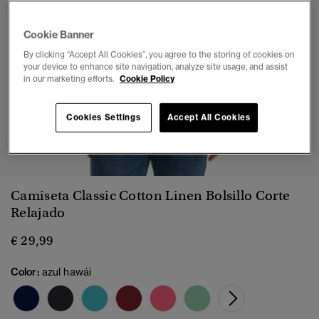
Cookie Banner
By clicking “Accept All Cookies”, you agree to the storing of cookies on
your device to enhance site navigation, analyze site usage, and assist
in our marketing efforts.
Cookie Policy
Cookies Settings
Accept All Cookies
1
2
3
4
5
6
7
Camiseta Classic Cotton Linen Bolsillo Corte
Relajado
€ 29,99
Color:
azul hawái