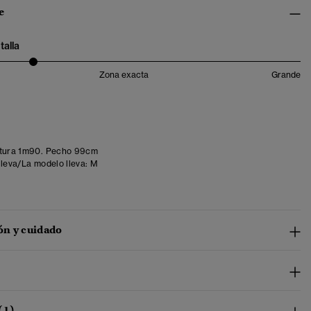
e
talla
Zona exacta
Grande
tura 1m90. Pecho 99cm
lleva/La modelo lleva:
M
n y cuidado
(1)