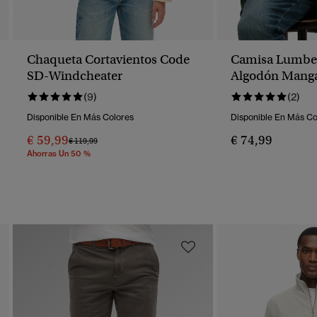
Chaqueta Cortavientos Code
Camisa Lumbe
SD-Windcheater
Algodón Manga
(9)
(2)
Disponible En Más Colores
Disponible En Más Co
€ 59,99
€ 74,99
Precio Rebajado De
A
€ 119,99
Ahorras Un 50 %