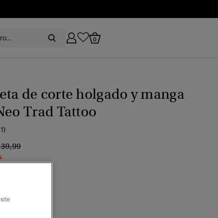
0
eta de corte holgado y manga
Neo Trad Tattoo
(1)
recio rebajado de
a
 39,99
%
ccionado
site