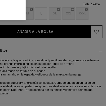
Talla:
Talla Y Corte
S
S
M
L
XL
XXL
XXXL
AÑADIR A LA BOLSA
ditor
do: el corte que combina comodidad y estilo moderno, y que convierte este
na prenda imprescindible en cualquier fondo de armario
ndo de canalé y tejido de punto sin cepillar
tual a modo de tatuaje en el pecho
gran tamaño en la espalda y etiqueta de la marca en la manga
sica de Superdry, ahora más sofisticada. Confeccionada en un tejido de
ve e ideal para completar cualquier look de diario, nuestra camiseta de corte
a corta Neo Trad Tattoo destaca por su amplio y llamativo estampado
spalda.