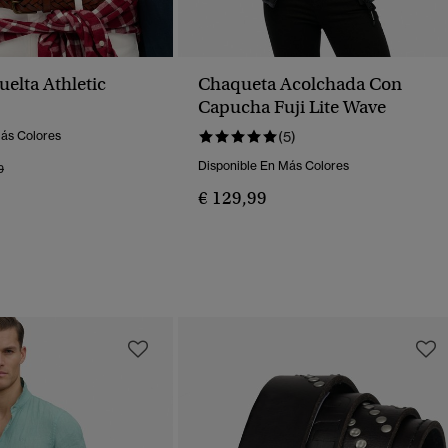
elta Athletic
Chaqueta Acolchada Con
Capucha Fuji Lite Wave
Más Colores
(5)
Disponible En Más Colores
o Rebajado De
A
9
€ 129,99