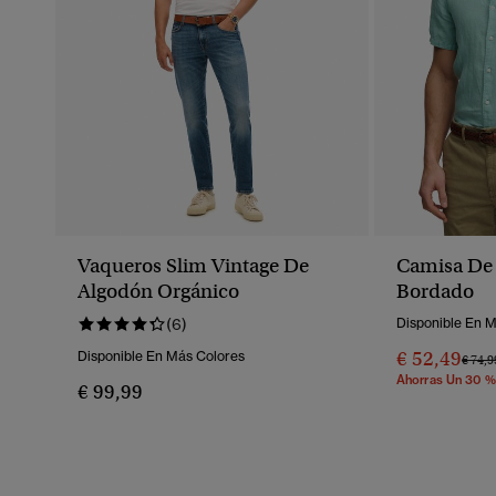
Vaqueros Slim Vintage De
Camisa De 
Algodón Orgánico
Bordado
(6)
Disponible En 
€ 52,49
Disponible En Más Colores
Preci
€ 74,9
Ahorras Un 30 %
€ 99,99