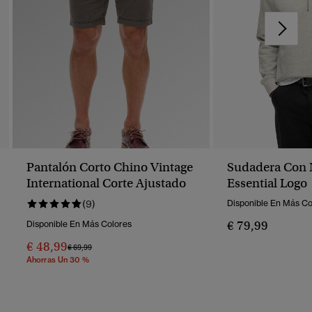
Pantalón Corto Chino Vintage
Sudadera Con 
International Corte Ajustado
Essential Logo
(9)
Disponible En Más Co
€ 79,99
Disponible En Más Colores
€ 48,99
Precio Rebajado De
A
€ 69,99
Ahorras Un 30 %