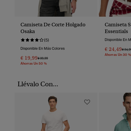
Camiseta De Corte Holgado
Camiseta Su
Osaka
Essentials
(5)
Disponible En 
€ 24,49
Disponible En Más Colores
Preci
€ 34,9
Ahorras Un 30 %
€ 19,99
Precio Rebajado De
A
€ 39,99
Ahorras Un 50 %
Llévalo Con...