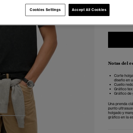
Seleccionar 
Cookies Settings
Accept All Cookies
XXS
X
Notas del e
Corte holga
diseño en u
Cuello redo
Gráfico tex
Gráfico de 
Una prenda clá
punto ultrasua
holgado y mang
gráfico en la e
3
4