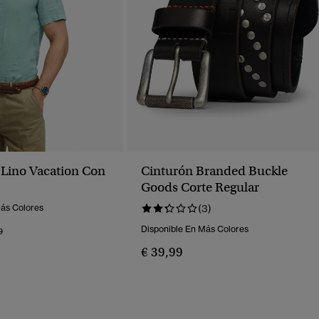
Lino Vacation Con
Cinturón Branded Buckle
Goods Corte Regular
Más Colores
(3)
Disponible En Más Colores
o Rebajado De
A
9
€ 39,99