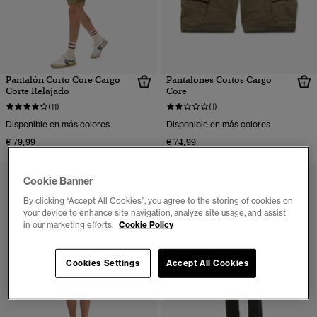
Pantalón Corto Core Cargo
Pantalones Cortos Cargo
Corte Relajado
Core
(11)
(1)
Disponible en más colores
Disponible en más colores
€ 79,99
€ 74,99
Cookie Banner
By clicking “Accept All Cookies”, you agree to the storing of cookies on
your device to enhance site navigation, analyze site usage, and assist
in our marketing efforts.
Cookie Policy
Cookies Settings
Accept All Cookies