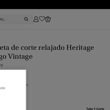
0
ta de corte relajado Heritage
go Vintage
(1)
ado naranja óxido
site
seleccionado
Talla:
Talla Y Corte