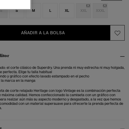
S
S
M
L
XL
XXL
XXXL
AÑADIR A LA BOLSA
ditor
ado: el corte clásico de Superdry. Una prenda ni muy estrecha ni muy holgada,
 perfecta. Elige tu talla habitual
ondo y gráfico con efecto lavado estampado en el pecho
e la marca en la manga
ta de corte relajado Heritage con logo Vintage es la combinación perfecta
o y máxima calidad. Hemos confeccionado la camiseta con un gráfico con
para realzar aún más su aspecto moderno y desgastado, a la vez que hemos
comodidad con un material supersuave para ofrecerte la prenda perfecta de
a.
e