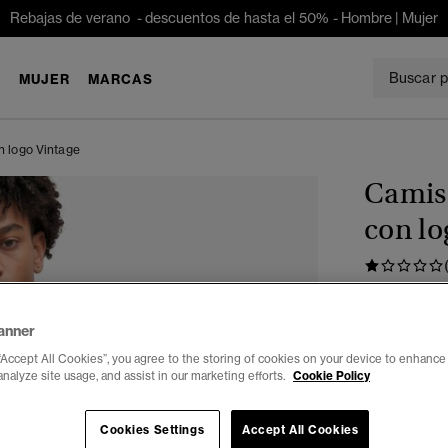
Rebajas de verano - descuentos de hasta el 50% -
Hombre
|
Mujer
E
MUJER
MARCAS
n logo Vintage
Camise
con lo
€ 39,99
anner
Color:
jaspe
“Accept All Cookies”, you agree to the storing of cookies on your device to enhance 
analyze site usage, and assist in our marketing efforts.
Cookie Policy
Cookies Settings
Accept All Cookies
Seleccionar 