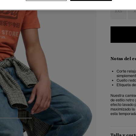
XXS
X
Notas del e
Corte relaj
simplemente
Cuello red
Etiqueta d
Nuestra camise
de estilo retr
efecto lavado 
maximizado la 
esta temporad
3
4
5
Talla y cort