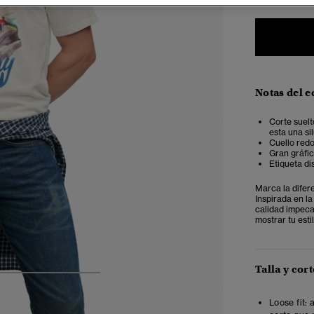
Notas del e
Corte suelt
esta una si
Cuello red
Gran gráfi
Etiqueta di
Marca la difer
Inspirada en l
calidad impeca
mostrar tu esti
Talla y cort
4
5
6
7
Loose fit: