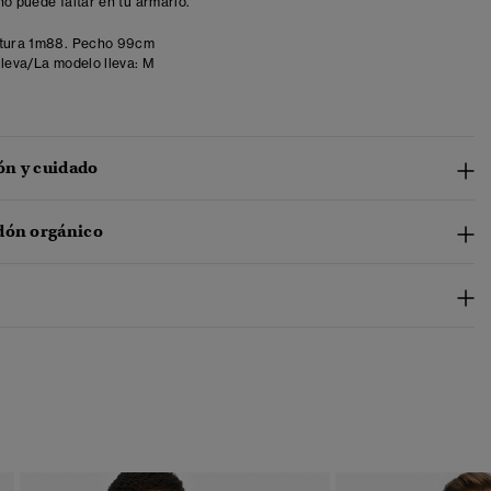
no puede faltar en tu armario.
tura 1m88. Pecho 99cm
lleva/La modelo lleva:
M
n y cuidado
dón orgánico