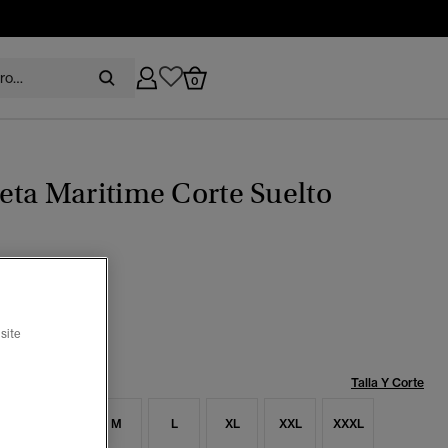
0
ta Maritime Corte Suelto
 invierno
ccionado
site
Talla:
Talla Y Corte
S
S
M
L
XL
XXL
XXXL