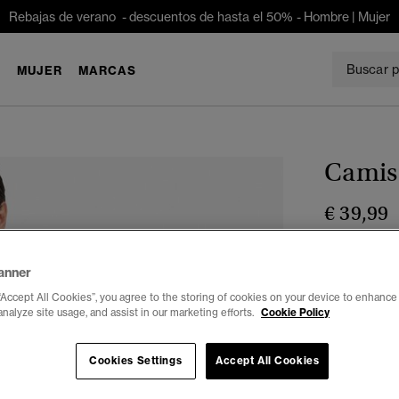
Rebajas de verano - descuentos de hasta el 50% -
Hombre
|
Mujer
E
MUJER
MARCAS
Camise
€ 39,99
Color:
blanco
anner
sele
“Accept All Cookies”, you agree to the storing of cookies on your device to enhance 
analyze site usage, and assist in our marketing efforts.
Cookie Policy
Seleccionar 
Cookies Settings
Accept All Cookies
XXS
X