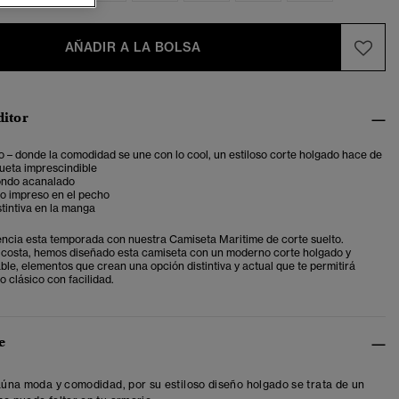
AÑADIR A LA BOLSA
ditor
o – donde la comodidad se une con lo cool, un estiloso corte holgado hace de
lueta imprescindible
ondo acanalado
co impreso en el pecho
stintiva en la manga
encia esta temporada con nuestra Camiseta Maritime de corte suelto.
a costa, hemos diseñado esta camiseta con un moderno corte holgado y
ble, elementos que crean una opción distintiva y actual que te permitirá
lo clásico con facilidad.
e
 aúna moda y comodidad, por su estiloso diseño holgado se trata de un