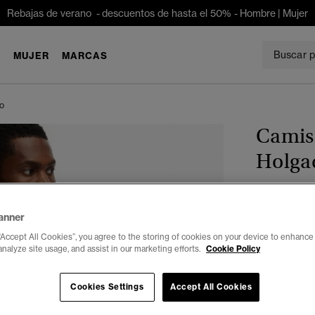
Rebajas de verano - descuentos de hasta el 50% -
Hombre
|
Mujer
E
MUJER
MARCAS
o
Camis
Holga
€ 39,99
anner
Color:
rosa 
“Accept All Cookies”, you agree to the storing of cookies on your device to enhance 
analyze site usage, and assist in our marketing efforts.
Cookie Policy
Cookies Settings
Accept All Cookies
Seleccionar 