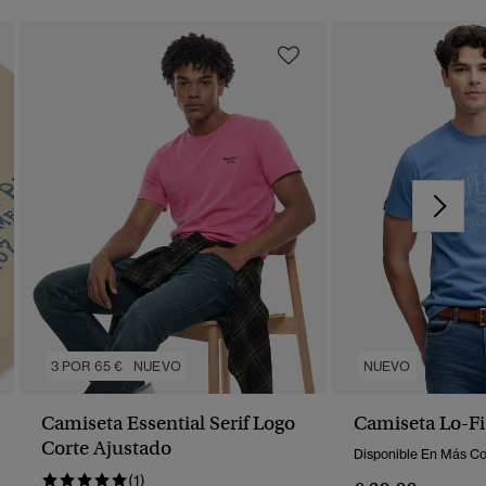
3 POR 65 €
NUEVO
NUEVO
Camiseta Essential Serif Logo
Camiseta Lo-Fi
Corte Ajustado
Disponible En Más Co
(1)