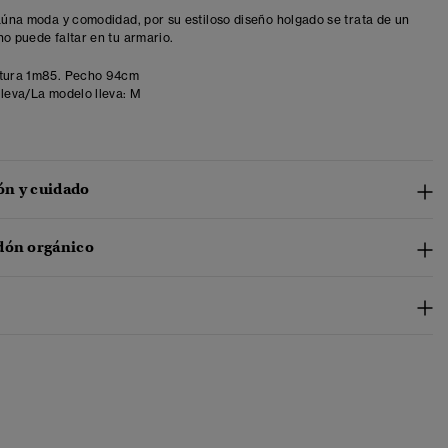
 aúna moda y comodidad, por su estiloso diseño holgado se trata de un
no puede faltar en tu armario.
tura 1m85. Pecho 94cm
lleva/La modelo lleva:
M
n y cuidado
dón orgánico