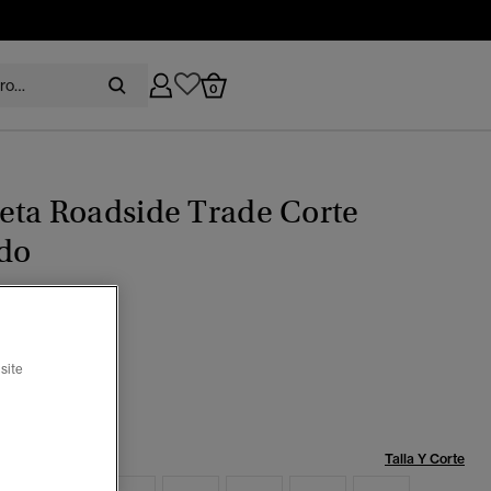
0
eta Roadside Trade Corte
do
rosado desierto
site
seleccionado
Talla:
Talla Y Corte