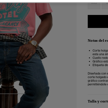
XXS
X
Notas del e
Corte holga
esta una si
Cuello red
Gráfico es
Etiqueta dis
Diseñada con el
corte holgado 
gráfico contras
permitiéndote 
3
4
5
Talla y cort