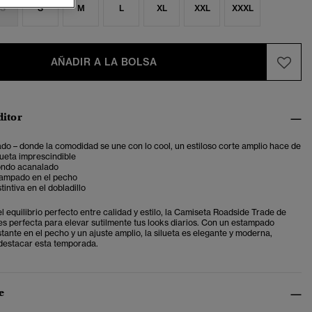
S
S
M
L
XL
XXL
XXXL
AÑADIR A LA BOLSA
ditor
do – donde la comodidad se une con lo cool, un estiloso corte amplio hace de
lueta imprescindible
ondo acanalado
tampado en el pecho
tintiva en el dobladillo
 equilibrio perfecto entre calidad y estilo, la Camiseta Roadside Trade de
es perfecta para elevar sutilmente tus looks diarios. Con un estampado
tante en el pecho y un ajuste amplio, la silueta es elegante y moderna,
destacar esta temporada.
e