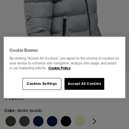
Cookie Banner
1
2
3
4
5
6
7
8
By clicking “Accept All Cookies”, you agree to the storing of cookies on
your device to enhance site navigation, analyze site usage, and assist
in our marketing efforts.
Cookie Policy
Chaqueta Acolchada Deportiva con Capucha
Cookies Settings
Accept All Cookies
(9)
€ 129,99
Color:
denim lavado