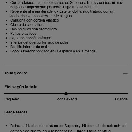
Corte relajado – el ajuste clásico de Superdry. Ni muy ceñido, ni muy
holgado, simplemente perfecto. Elige tu talla habitual
Repelente al agua duradero - Este tejido ha sido tratado con un
acabado avanzado resistente al agua
Capucha con cordón elástico
Cierre de cremallera
Dos bolsillos con cremallera
Puños elásticos
Bajo con cordón elástico
Interior del cuerpo forrado de polar
Bolsillo interior de malla
Logo Superdry bordado en la espalda y en la manga
Talla y corte
Fiel según la talla
Pequeño
Zona exacta
Grande
Leer Reseñas
Relaxed fit: el corte clásico de Superdry. Ni demasiado estrecho ni
demasiado suelto, solo lo necesario. Elige tu talla habitual.