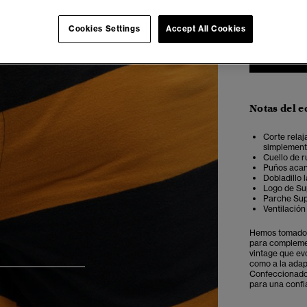
XXS
X
Cookies Settings
Accept All Cookies
Notas del e
Corte relaj
simplemente
Cuello de r
Puños acana
Dobladillo l
Logo de Su
Parche Supe
Ventilación
Hemos tomado l
para complemen
vintage que evo
como a la adap
4
5
6
Confeccionado
para una confi