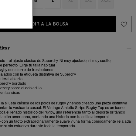
S
S
M
L
XL
XXL
XXXL
AÑADIR A LA BOLSA
ditor
ado – el ajuste clásico de Superdry. Ni muy ajustado, ni muy suelto,
 perfecto. Elige tu talla habitual
ugby con cierre de tres botones
lados con la etiqueta distintiva de Superdry
ateral abierto
perdry bordado
rdry sobre el dobladillo
 en las sisas
a silueta clásica de los polos de rugby y hemos creado una pieza distintiva
tar tu vestuario casual. El
Vintage Athletic Stripe Rugby Top es un icono
ca el legado histórico del rugby, una referencia tanto al deporte británico
tación americana, contando una historia con tu estilo atemporal.
 con un tacto extraordinariamente suave y una forma cómodamente relajada
anza sin esfuerzo durante toda la temporada.