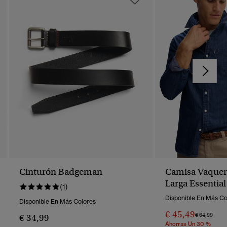
Cinturón Badgeman
Camisa Vaque
Larga Essential
(1)
Disponible En Más Co
Disponible En Más Colores
€ 45,49
Precio Reba
A
€ 64,99
€ 34,99
Ahorras Un 30 %