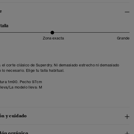
e
talla
Zona exacta
Grande
t: el corte clásico de Superdry. Ni demasiado estrecho ni demasiado
o lo necesario. Elige tu talla habitual.
tura 1m90. Pecho 97cm
lleva/La modelo lleva:
M
n y cuidado
dón orgánico