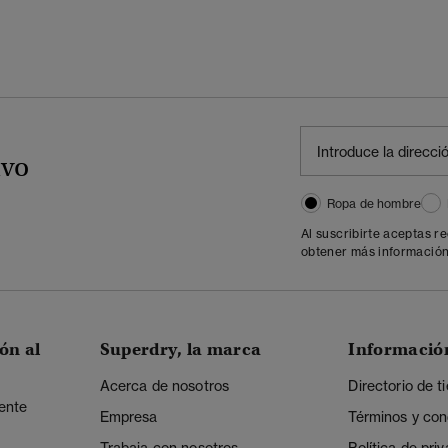
ivo
Ropa de hombre
Al suscribirte aceptas r
obtener más información
ón al
Superdry, la marca
Informació
Acerca de nosotros
Directorio de t
iente
Empresa
Términos y con
Trabaja con nosotros
Política de pri