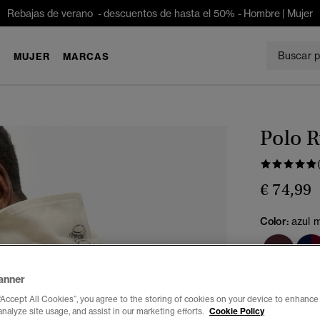
Rebajas de verano - descuentos de hasta el 50% -
Hombre
|
Mujer
E
MUJER
MARCAS
Polo R
€ 74,99
Color:
azul m
anner
Seleccionar 
“Accept All Cookies”, you agree to the storing of cookies on your device to enhance 
analyze site usage, and assist in our marketing efforts.
Cookie Policy