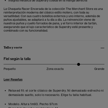
Insignia metálica de Superdry cosida en la manga derecha
La Chaqueta Racer Encerada de la colección The Merchant Store es una
reinterpretación moderna del clásico estilo motero, con toda su
versatilidad. Con sus cuatro bolsillos externos y uno interno, además de
puños ajustables, se adaptará a tu día a día. La reinvención viene de
nuestros puños y cuello forrados de pana, y el forro interior de tartán,
asegurando que el lujo característico de Superdry esté presente y
combinado con su funcionalidad.
Talla y corte
Fiel según la talla
Pequeño
Zona exacta
Grande
Leer Reseñas
Relaxed fit: el corte clásico de Superdry. Ni demasiado estrecho ni
demasiado suelto, solo lo necesario. Elige tu talla habitual.
Modelo:
Altura 1m93. Pecho 97cm