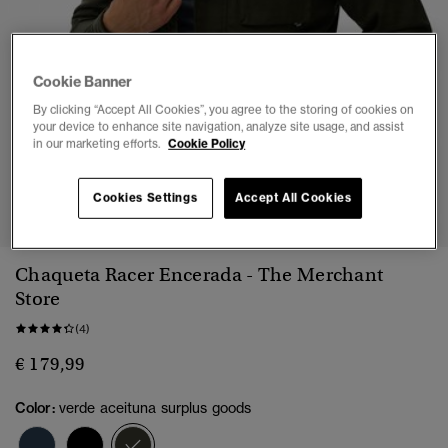
Cookie Banner
By clicking “Accept All Cookies”, you agree to the storing of cookies on
your device to enhance site navigation, analyze site usage, and assist
in our marketing efforts.
Cookie Policy
1
2
3
4
5
6
7
Cookies Settings
Accept All Cookies
Chaqueta Racer Encerada - The Merchant
Store
(4)
€ 179,99
Color:
verde aceituna surplus goods
seleccionado