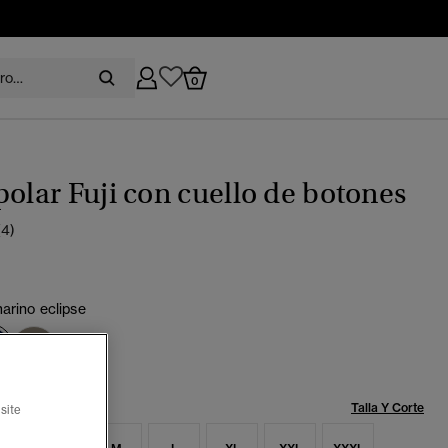
0
polar Fuji con cuello de botones
(4)
arino eclipse
seleccionado
Talla:
Talla Y Corte
site