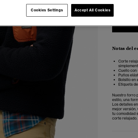
XXS
X
Cookies Settings
Accept All Cookies
Notas del e
Corte relaj
simplemente
Cuello con 
Puños elást
Bolsillo en
Etiqueta de
Nuestro forro 
estilo, una for
Los detalles en
mejor versión. 
tu comodidad s
corte relajado.
4
5
6