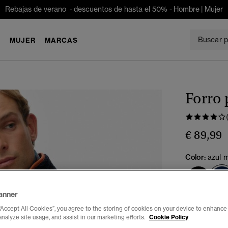
Rebajas de verano - descuentos de hasta el 50% -
Hombre
|
Mujer
E
MUJER
MARCAS
Forro 
€ 89,99
Color:
azul m
anner
Seleccionar 
“Accept All Cookies”, you agree to the storing of cookies on your device to enhance 
analyze site usage, and assist in our marketing efforts.
Cookie Policy