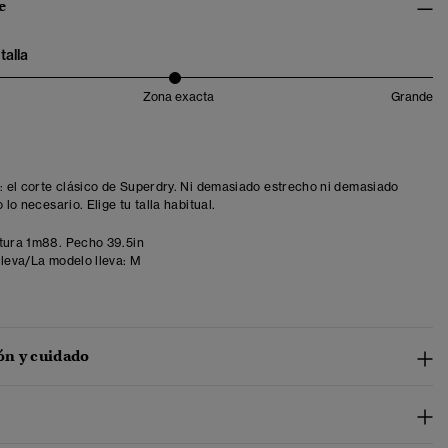
e
talla
Zona exacta
Grande
t: el corte clásico de Superdry. Ni demasiado estrecho ni demasiado
o lo necesario. Elige tu talla habitual.
tura 1m88. Pecho 39.5in
lleva/La modelo lleva:
M
n y cuidado