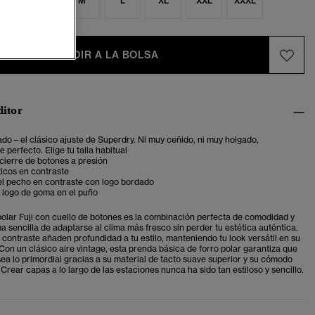
S
S
M
L
XL
XXL
XXXL
AÑADIR A LA BOLSA
ditor
ado – el clásico ajuste de Superdry. Ni muy ceñido, ni muy holgado,
 perfecto. Elige tu talla habitual
cierre de botones a presión
icos en contraste
 el pecho en contraste con logo bordado
 logo de goma en el puño
polar Fuji con cuello de botones es la combinación perfecta de comodidad y
ma sencilla de adaptarse al clima más fresco sin perder tu estética auténtica.
 contraste añaden profundidad a tu estilo, manteniendo tu look versátil en su
Con un clásico aire vintage, esta prenda básica de forro polar garantiza que
ea lo primordial gracias a su material de tacto suave superior y su cómodo
 Crear capas a lo largo de las estaciones nunca ha sido tan estiloso y sencillo.