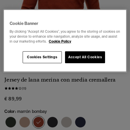
Cookie Banner
By clicking “Accept All Cookies”, you agree to the storing of cookies on
your device to enhance site navigation, analyze site usage, and assist
in our marketing efforts.
Cookie Policy
1
2
3
4
5
6
Cookies Settings
Accept All Cookies
Jersey de lana merina con media cremallera
(11)
€ 89,99
Color:
marrón bombay
seleccionado