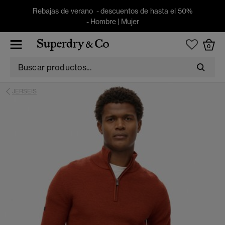
Rebajas de verano - descuentos de hasta el 50%
-
Hombre
|
Mujer
0
JERSEIS