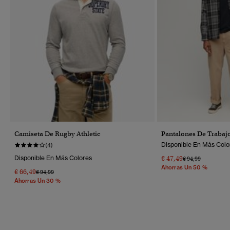
Camiseta De Rugby Athletic
Pantalones De Trabajo
Disponible En Más Colo
(4)
Disponible En Más Colores
€ 47,49
Precio Rebajado 
A
€ 94,99
Ahorras Un 50 %
€ 66,49
Precio Rebajado De
A
€ 94,99
Ahorras Un 30 %