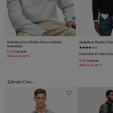
Sudadera Con Medio Cierre Athletic
Sudadera Henley Vinta
Essentials
(1)
€ 55,99
Precio Rebajado De
A
€ 79,99
Disponible En Más Colo
Ahorras Un 30 %
€ 66,49
Precio Rebajado 
A
€ 94,99
Ahorras Un 30 %
Llévalo Con...