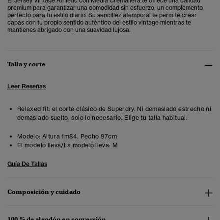
El Jersey Vintage Athletic con Media Cremallera te ofrece una calidad
premium para garantizar una comodidad sin esfuerzo, un complemento
perfecto para tu estilo diario.
Su sencillez atemporal te permite crear
capas con tu propio sentido auténtico del estilo vintage mientras te
mantienes abrigado con una suavidad lujosa.
Talla y corte
Leer Reseñas
Relaxed fit: el corte clásico de Superdry. Ni demasiado estrecho ni
demasiado suelto, solo lo necesario. Elige tu talla habitual.
Modelo:
Altura 1m84. Pecho 97cm
El modelo lleva/La modelo lleva:
M
Guía De Tallas
Composición y cuidado
100 % de algodón en conversión