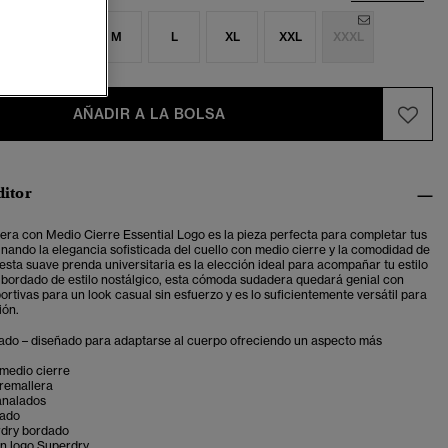
S
S
M
L
XL
XXL
XXXL
AÑADIR A LA BOLSA
ditor
ra con Medio Cierre Essential Logo es la pieza perfecta para completar tus
ando la elegancia sofisticada del cuello con medio cierre y la comodidad de
esta suave prenda universitaria es la elección ideal para acompañar tu estilo
 bordado de estilo nostálgico, esta cómoda sudadera quedará genial con
rtivas para un look casual sin esfuerzo y es lo suficientemente versátil para
ión.
tado – diseñado para adaptarse al cuerpo ofreciendo un aspecto más
 medio cierre
cremallera
analados
lado
dry bordado
on logo Superdry