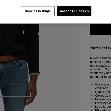
XXS
X
Cookies Settings
Accept All Cookies
Notas del e
Nuestra Sudade
básicos.
Combin
una sudadera, 
auténtico. Con
vaqueros y depo
cualquier ocas
Corte ajus
estilizado
Cuello con
Cierre de 
4
5
6
Ribetes ac
Forro cepil
Logo Super
Etiqueta c