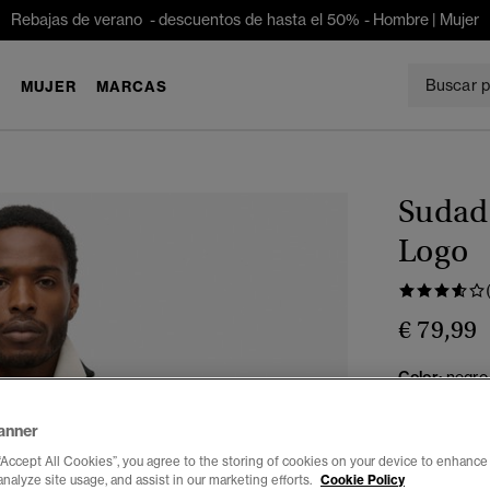
Rebajas de verano - descuentos de hasta el 50% -
Hombre
|
Mujer
E
MUJER
MARCAS
Sudade
Logo
€ 79,99
Color:
negro
anner
“Accept All Cookies”, you agree to the storing of cookies on your device to enhance 
Seleccionar 
analyze site usage, and assist in our marketing efforts.
Cookie Policy