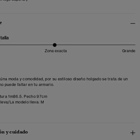
e
talla
Zona exacta
Grande
 aúna moda y comodidad, por su estiloso diseño holgado se trata de un
no puede faltar en tu armario.
tura 1m86.5. Pecho 97cm
lleva/La modelo lleva:
M
n y cuidado