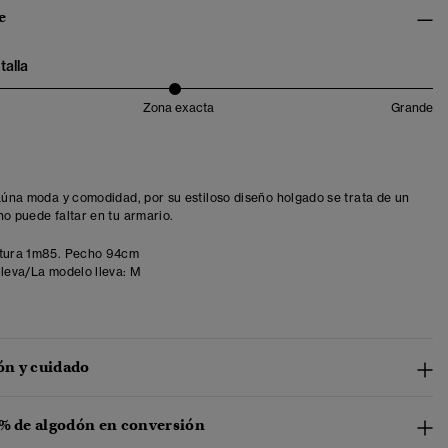
e
talla
Zona exacta
Grande
 aúna moda y comodidad, por su estiloso diseño holgado se trata de un
no puede faltar en tu armario.
tura 1m85. Pecho 94cm
lleva/La modelo lleva:
M
n y cuidado
 % de algodón en conversión