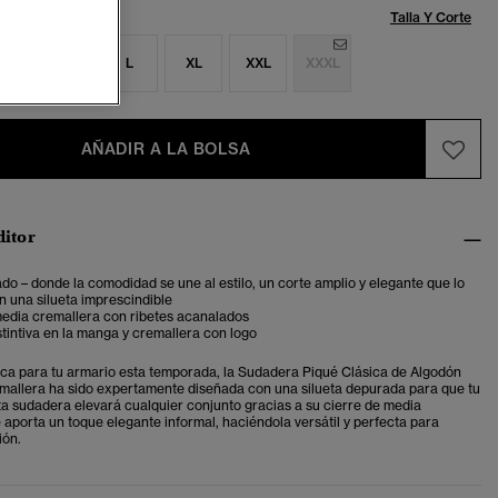
Talla:
Talla Y Corte
S
M
L
XL
XXL
XXXL
AÑADIR A LA BOLSA
ditor
do – donde la comodidad se une al estilo, un corte amplio y elegante que lo
n una silueta imprescindible
media cremallera con ribetes acanalados
stintiva en la manga y cremallera con logo
ica para tu armario esta temporada, la Sudadera Piqué Clásica de Algodón
allera ha sido expertamente diseñada con una silueta depurada para que tu
Esta sudadera elevará cualquier conjunto gracias a su cierre de media
 aporta un toque elegante informal, haciéndola versátil y perfecta para
ión.