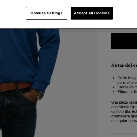
Seleccionar 
Cookies Settings
Accept All Cookies
XS
Notas del e
Corte holga
convierte e
Cierre de 
Etiqueta di
Una pieza clás
con Media Crem
estilo brille. 
cremallera que
cualquier ocas
3
4
5