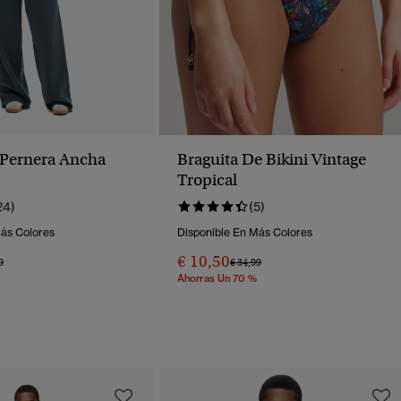
 Pernera Ancha
Braguita De Bikini Vintage
Tropical
24)
(5)
Más Colores
Disponible En Más Colores
€ 10,50
o Rebajado De
A
Precio Rebajado De
A
9
€ 34,99
Ahorras Un 70 %