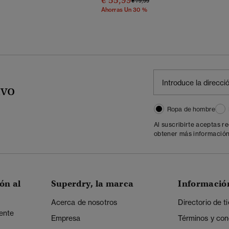
€ 55,99
€ 79,99
Ahorras Un 30 %
ivo
Ropa de hombre
Al suscribirte aceptas r
obtener más información
ón al
Superdry, la marca
Informació
Acerca de nosotros
Directorio de t
iente
Empresa
Términos y con