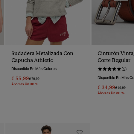
Sudadera Metalizada Con
Cinturón Vint
Capucha Athletic
Corte Regular
Disponible En Más Colores
(2)
€ 55,99
Disponible En Más Co
Precio Rebajado De
A
€ 79,99
Ahorras Un 30 %
€ 34,99
Precio Reba
A
€ 49,99
Ahorras Un 30 %