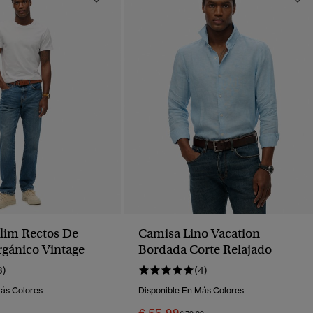
lim Rectos De
Camisa Lino Vacation
gánico Vintage
Bordada Corte Relajado
3)
(4)
Más Colores
Disponible En Más Colores
Precio Rebajado De
A