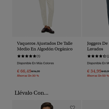
Vaqueros Ajustados De Talle
Joggers De
Medio En Algodón Orgánico
Lavados
(1)
(
Disponible En Más Colores
Disponible En 
€ 66,49
€ 34,99
Precio Rebajado De
A
Preci
€ 94,99
€ 69,9
Ahorras Un 30 %
Ahorras Un 50 %
Llévalo Con...