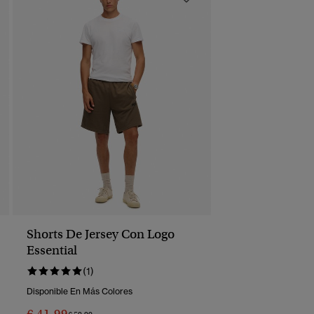
Shorts De Jersey Con Logo
Essential
(1)
Disponible En Más Colores
Precio Rebajado De
A