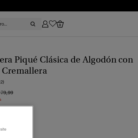
0
ra Piqué Clásica de Algodón con
 Cremallera
(2)
recio rebajado de
a
 79,99
%
lavado
seleccionado
site