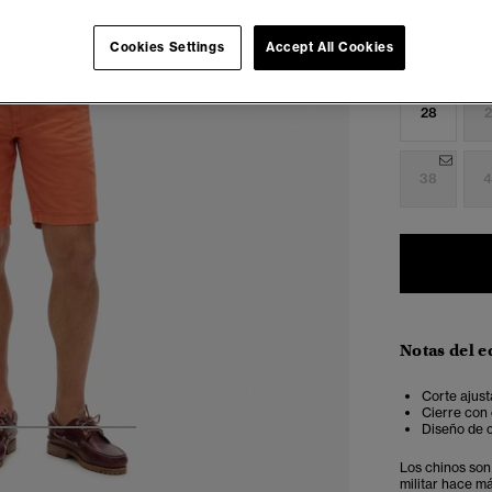
Cookies Settings
Accept All Cookies
Seleccionar 
28
2
38
4
Notas del e
Corte ajust
Cierre con 
Diseño de c
4
5
6
Los chinos son 
militar hace m