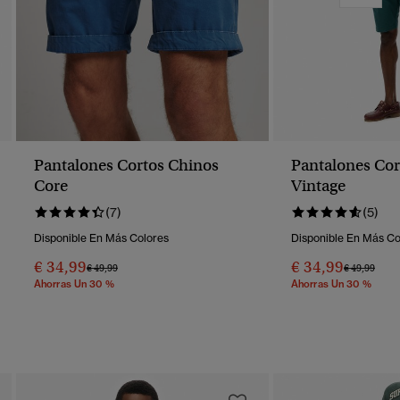
Pantalones Cortos Chinos
Pantalones Cor
Core
Vintage
(7)
(5)
Disponible En Más Colores
Disponible En Más Co
€ 34,99
€ 34,99
Precio Rebajado De
A
Precio Reba
A
€ 49,99
€ 49,99
Ahorras Un 30 %
Ahorras Un 30 %