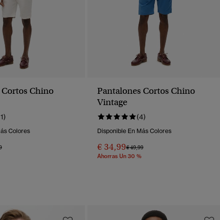
 Cortos Chino
Pantalones Cortos Chino
Vintage
11)
(4)
Más Colores
Disponible En Más Colores
€ 34,99
o Rebajado De
A
Precio Rebajado De
A
9
€ 49,99
Ahorras Un 30 %