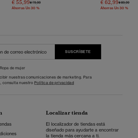
€ 55,99
€ 62,99
Precio Rebajado De
A
Precio Reba
A
€ 79,99
€ 89,99
Ahorras Un 30 %
Ahorras Un 30 %
SUSCRÍBETE
Ropa de mujer
ecibir nuestras comunicaciones de marketing. Para
, consulta nuestro
Política de privacidad
n
Localizar tienda
iendas
El localizador de tiendas está
diseñado para ayudarte a encontrar
diciones
la tienda más cercana a ti.