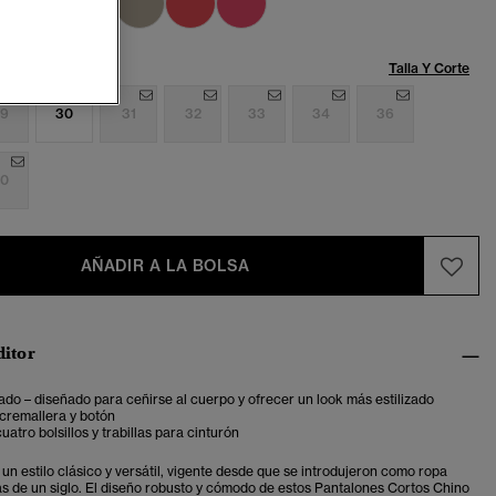
Talla:
Talla Y Corte
9
30
31
32
33
34
36
0
AÑADIR A LA BOLSA
ditor
ado – diseñado para ceñirse al cuerpo y ofrecer un look más estilizado
cremallera y botón
uatro bolsillos y trabillas para cinturón
un estilo clásico y versátil, vigente desde que se introdujeron como ropa
ás de un siglo. El diseño robusto y cómodo de estos Pantalones Cortos Chino