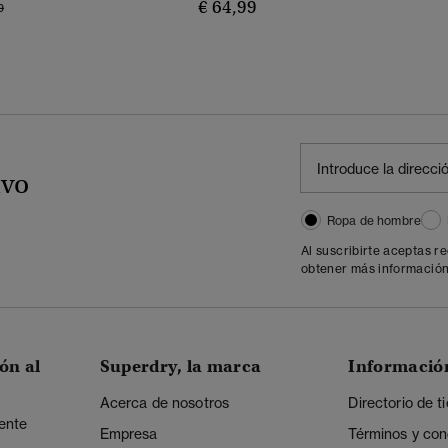
€ 64,99
o Rebajado De
A
9
ivo
Ropa de hombre
Al suscribirte aceptas r
obtener más información
ón al
Superdry, la marca
Informació
Acerca de nosotros
Directorio de t
iente
Empresa
Términos y con