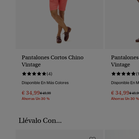
Pantalones Cortos Chino
Pantalones
Vintage
Vintage
(4)
(
Disponible En Más Colores
Disponible En 
€ 34,99
€ 34,99
Precio Rebajado De
A
Preci
€ 49,99
€ 49,9
Ahorras Un 30 %
Ahorras Un 30 %
Llévalo Con...