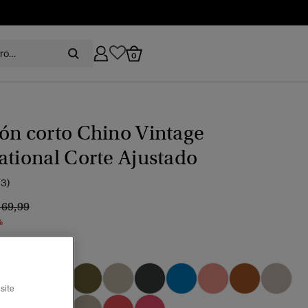
0
ón corto Chino Vintage
ational Corte Ajustado
(3)
recio rebajado de
a
 69,99
%
ja tostado
site
seleccionado